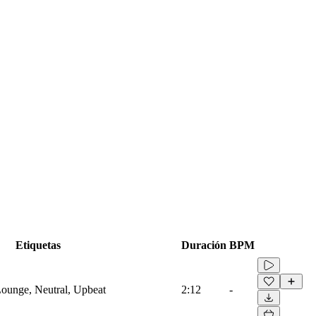
Etiquetas
Duración
BPM
 Lounge, Neutral, Upbeat
2:12
-