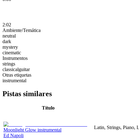
2:02
Ambiente/Temática
neutral
dark
mystery
cinematic
Instrumentos
strings
classicalguitar
Otras etiquetas
instrumental
Pistas similares
Título
Latin, Strings, Piano,
Moonlight Glow instrumental
Ed Napoli