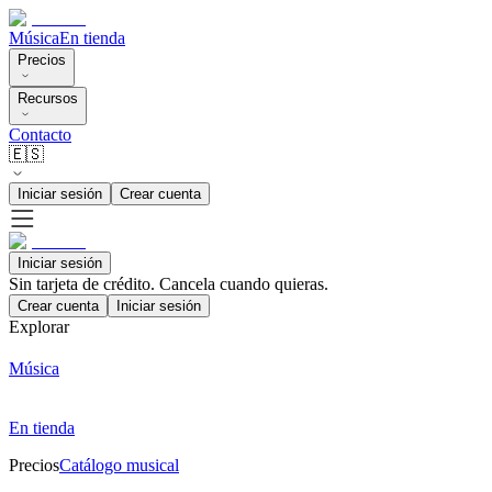
Música
En tienda
Precios
Recursos
Contacto
🇪🇸
Iniciar sesión
Crear cuenta
Iniciar sesión
Sin tarjeta de crédito. Cancela cuando quieras.
Crear cuenta
Iniciar sesión
Explorar
Música
En tienda
Precios
Catálogo musical