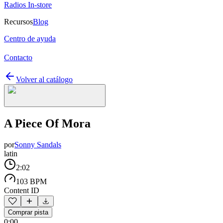
Radios In-store
Recursos
Blog
Centro de ayuda
Contacto
Volver al catálogo
A Piece Of Mora
por
Sonny Sandals
latin
2:02
103 BPM
Content ID
Comprar pista
0:00