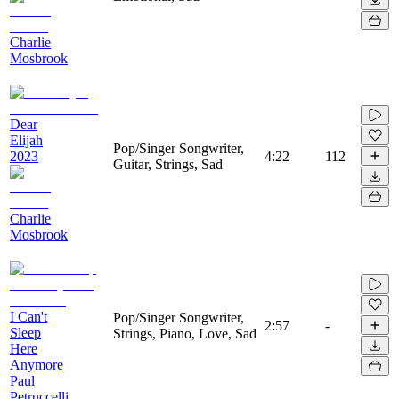
Charlie
Mosbrook
Dear
Elijah
Pop/Singer Songwriter,
2023
4:22
112
Guitar, Strings, Sad
Charlie
Mosbrook
I Can't
Pop/Singer Songwriter,
2:57
-
Sleep
Strings, Piano, Love, Sad
Here
Anymore
Paul
Petruccelli