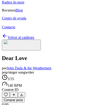
Radios In-store
Recursos
Blog
Centro de ayuda
Contacto
Volver al catálogo
Dear Love
por
John Dada & the Weathermen
pop/singer songwriter
3:55
140 BPM
Content ID
Comprar pista
0:00