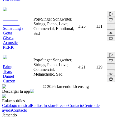
Pop/Singer Songwriter,
Strings, Piano, Love,
3:25
131
Something's
Commercial, Emotional,
Gotta
Sad
Give -
Acoustic
PERK
Pop/Singer Songwriter,
Strings, Piano, Love,
Bring
4:21
129
Commercial,
Tears
Melancholic, Sad
Daniel
Curzon
©
2026
Jamendo Licensing
Descargar la app
Enlaces útiles
Catálogo musical
Radios In-store
Precios
Contacto
Centro de
ayuda
Contacto
Jamendo