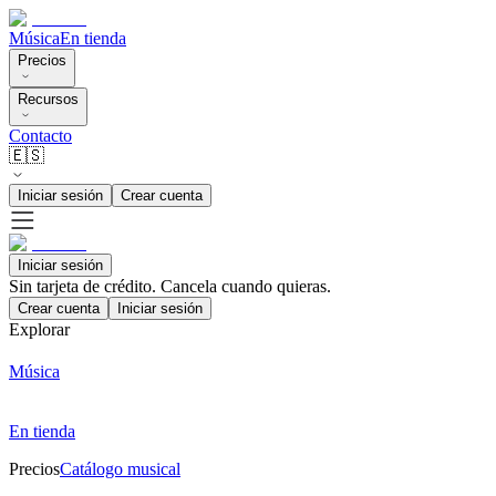
Música
En tienda
Precios
Recursos
Contacto
🇪🇸
Iniciar sesión
Crear cuenta
Iniciar sesión
Sin tarjeta de crédito. Cancela cuando quieras.
Crear cuenta
Iniciar sesión
Explorar
Música
En tienda
Precios
Catálogo musical