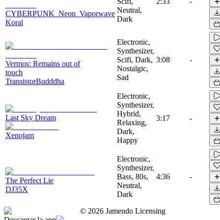
Scifi,
2:33
-
Neutral,
CYBERPUNK_Neon_Vaporwave
Dark
Koral
Electronic,
Synthesizer,
Scifi, Dark,
3:08
-
Vermos: Remains out of
Nostalgic,
touch
Sad
TransistorBudddha
Electronic,
Synthesizer,
Hybrid,
Last Sky Dream
3:17
-
Relaxing,
Dark,
Xenojam
Happy
Electronic,
Synthesizer,
Bass, 80s,
4:36
-
The Perfect Lie
Neutral,
DJ35X
Dark
©
2026
Jamendo Licensing
Descargar la app