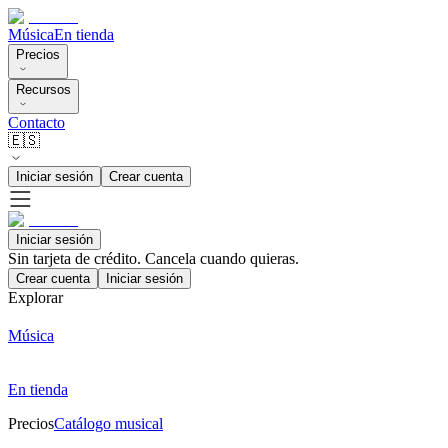
Música
En tienda
Precios
Recursos
Contacto
🇪🇸
Iniciar sesión
Crear cuenta
Iniciar sesión
Sin tarjeta de crédito. Cancela cuando quieras.
Crear cuenta
Iniciar sesión
Explorar
Música
En tienda
Precios
Catálogo musical