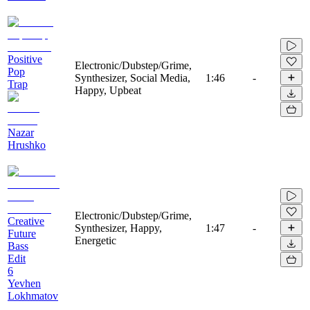
Positive
Electronic/Dubstep/Grime,
Pop
Synthesizer, Social Media,
1:46
-
Trap
Happy, Upbeat
Nazar
Hrushko
Electronic/Dubstep/Grime,
Creative
Synthesizer, Happy,
1:47
-
Future
Energetic
Bass
Edit
6
Yevhen
Lokhmatov