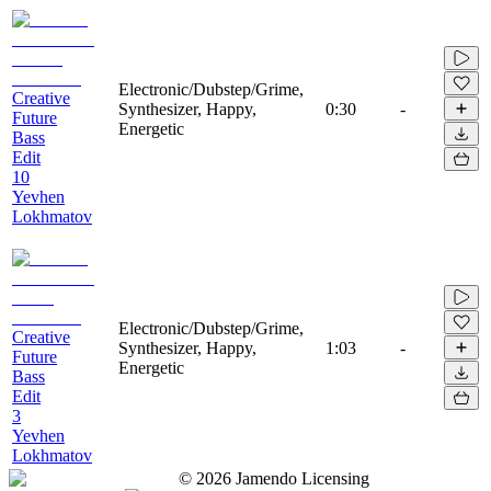
Electronic/Dubstep/Grime,
Creative
Synthesizer, Happy,
0:30
-
Future
Energetic
Bass
Edit
10
Yevhen
Lokhmatov
Electronic/Dubstep/Grime,
Creative
Synthesizer, Happy,
1:03
-
Future
Energetic
Bass
Edit
3
Yevhen
Lokhmatov
©
2026
Jamendo Licensing