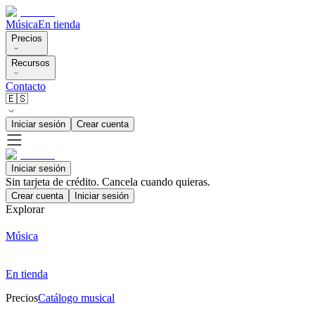
Música
En tienda
Precios
Recursos
Contacto
🇪🇸
Iniciar sesión
Crear cuenta
Iniciar sesión
Sin tarjeta de crédito. Cancela cuando quieras.
Crear cuenta
Iniciar sesión
Explorar
Música
En tienda
Precios
Catálogo musical