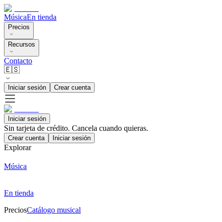
Música
En tienda
Precios
Recursos
Contacto
🇪🇸
Iniciar sesión
Crear cuenta
Iniciar sesión
Sin tarjeta de crédito. Cancela cuando quieras.
Crear cuenta
Iniciar sesión
Explorar
Música
En tienda
Precios
Catálogo musical