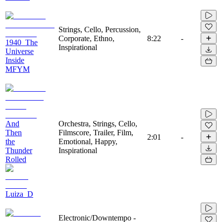
Strings, Cello, Percussion,
Corporate, Ethno,
8:22
-
1940_The
Inspirational
Universe
Inside
MFYM
And
Orchestra, Strings, Cello,
Then
Filmscore, Trailer, Film,
2:01
-
the
Emotional, Happy,
Thunder
Inspirational
Rolled
Luiza_D
Electronic/Downtempo -