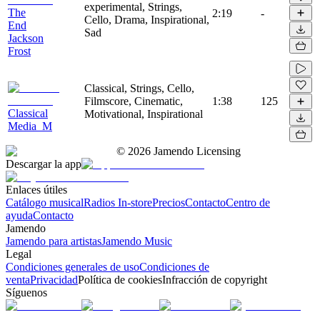
experimental, Strings,
The
2:19
-
Cello, Drama, Inspirational,
End
Sad
Jackson
Frost
Classical, Strings, Cello,
Filmscore, Cinematic,
1:38
125
Classical
Motivational, Inspirational
Media_M
©
2026
Jamendo Licensing
Descargar la app
Enlaces útiles
Catálogo musical
Radios In-store
Precios
Contacto
Centro de
ayuda
Contacto
Jamendo
Jamendo para artistas
Jamendo Music
Legal
Condiciones generales de uso
Condiciones de
venta
Privacidad
Política de cookies
Infracción de copyright
Síguenos