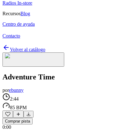
Radios In-store
Recursos
Blog
Centro de ayuda
Contacto
Volver al catálogo
Adventure Time
por
ebunny
2:44
85 BPM
Comprar pista
0:00