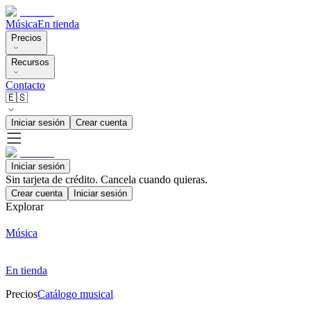
Música
En tienda
Precios
Recursos
Contacto
🇪🇸
Iniciar sesión
Crear cuenta
Iniciar sesión
Sin tarjeta de crédito. Cancela cuando quieras.
Crear cuenta
Iniciar sesión
Explorar
Música
En tienda
Precios
Catálogo musical