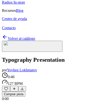
Radios In-store
Recursos
Blog
Centro de ayuda
Contacto
Volver al catálogo
Typography Presentation
por
Yevhen Lokhmatov
0:46
127 BPM
Comprar pista
0:00