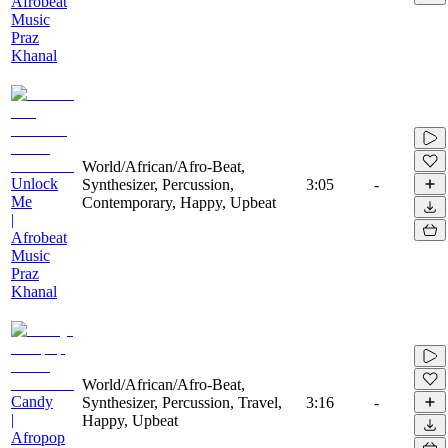
Afrobeat
Music
Praz
Khanal
World/African/Afro-Beat,
Unlock
Synthesizer, Percussion,
3:05
-
Me
Contemporary, Happy, Upbeat
|
Afrobeat
Music
Praz
Khanal
World/African/Afro-Beat,
Candy
Synthesizer, Percussion, Travel,
3:16
-
|
Happy, Upbeat
Afropop