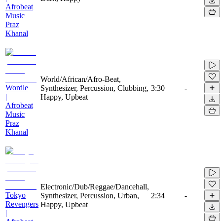
Afrobeat
Music
Praz
Khanal
World/African/Afro-Beat,
Wordle
Synthesizer, Percussion, Clubbing,
3:30
-
|
Happy, Upbeat
Afrobeat
Music
Praz
Khanal
Electronic/Dub/Reggae/Dancehall,
Tokyo
Synthesizer, Percussion, Urban,
2:34
-
Revengers
Happy, Upbeat
|