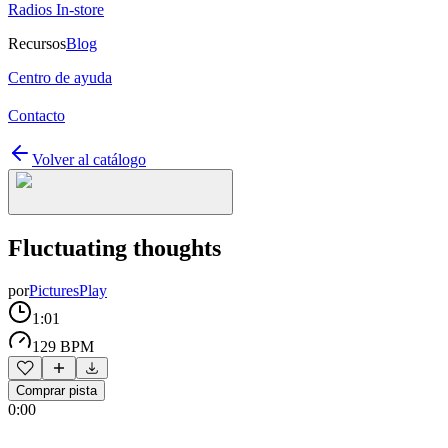
Radios In-store
Recursos
Blog
Centro de ayuda
Contacto
Volver al catálogo
Fluctuating thoughts
por
PicturesPlay
1:01
129 BPM
Comprar pista
0:00