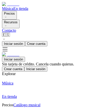
Música
En tienda
Precios
Recursos
Contacto
🇪🇸
Iniciar sesión
Crear cuenta
Iniciar sesión
Sin tarjeta de crédito. Cancela cuando quieras.
Crear cuenta
Iniciar sesión
Explorar
Música
En tienda
Precios
Catálogo musical