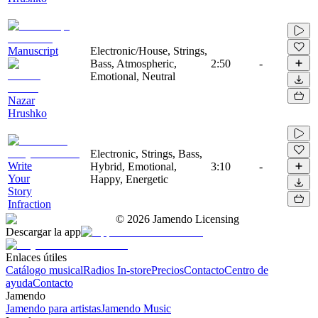
Manuscript
Electronic/House, Strings,
Bass, Atmospheric,
2:50
-
Emotional, Neutral
Nazar
Hrushko
Electronic, Strings, Bass,
Write
Hybrid, Emotional,
3:10
-
Your
Happy, Energetic
Story
Infraction
©
2026
Jamendo Licensing
Descargar la app
Enlaces útiles
Catálogo musical
Radios In-store
Precios
Contacto
Centro de
ayuda
Contacto
Jamendo
Jamendo para artistas
Jamendo Music