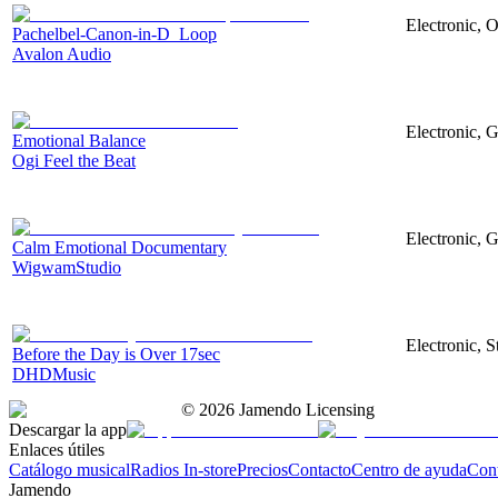
Electronic, O
Pachelbel-Canon-in-D_Loop
Avalon Audio
Electronic, G
Emotional Balance
Ogi Feel the Beat
Electronic, G
Calm Emotional Documentary
WigwamStudio
Electronic, S
Before the Day is Over 17sec
DHDMusic
©
2026
Jamendo Licensing
Descargar la app
Enlaces útiles
Catálogo musical
Radios In-store
Precios
Contacto
Centro de ayuda
Con
Jamendo