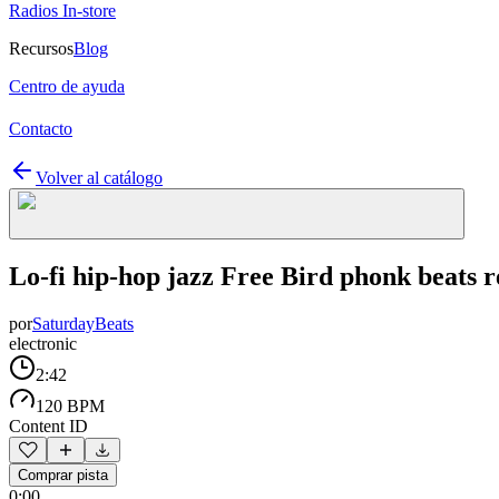
Radios In-store
Recursos
Blog
Centro de ayuda
Contacto
Volver al catálogo
Lo-fi hip-hop jazz Free Bird phonk beats 
por
SaturdayBeats
electronic
2:42
120 BPM
Content ID
Comprar pista
0:00