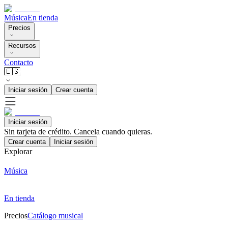
Música
En tienda
Precios
Recursos
Contacto
🇪🇸
Iniciar sesión
Crear cuenta
Iniciar sesión
Sin tarjeta de crédito. Cancela cuando quieras.
Crear cuenta
Iniciar sesión
Explorar
Música
En tienda
Precios
Catálogo musical