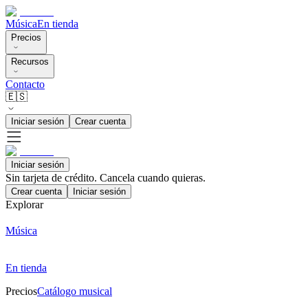
Música
En tienda
Precios
Recursos
Contacto
🇪🇸
Iniciar sesión
Crear cuenta
Iniciar sesión
Sin tarjeta de crédito. Cancela cuando quieras.
Crear cuenta
Iniciar sesión
Explorar
Música
En tienda
Precios
Catálogo musical