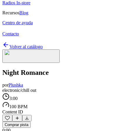
Radios In-store
Recursos
Blog
Centro de ayuda
Contacto
Volver al catálogo
Night Romance
por
Plushka
electronic/chill out
3:00
100 BPM
Content ID
Comprar pista
0:00