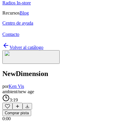
Radios In-store
Recursos
Blog
Centro de ayuda
Contacto
Volver al catálogo
NewDimension
por
Ken Vis
ambient/new age
3:19
Comprar pista
0:00