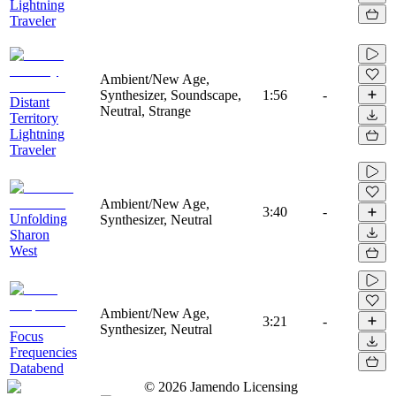
Lightning
Traveler
Ambient/New Age,
Synthesizer, Soundscape,
1:56
-
Distant
Neutral, Strange
Territory
Lightning
Traveler
Ambient/New Age,
3:40
-
Unfolding
Synthesizer, Neutral
Sharon
West
Ambient/New Age,
3:21
-
Synthesizer, Neutral
Focus
Frequencies
Databend
©
2026
Jamendo Licensing