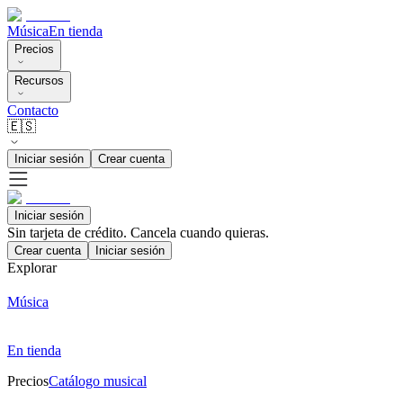
Música
En tienda
Precios
Recursos
Contacto
🇪🇸
Iniciar sesión
Crear cuenta
Iniciar sesión
Sin tarjeta de crédito. Cancela cuando quieras.
Crear cuenta
Iniciar sesión
Explorar
Música
En tienda
Precios
Catálogo musical