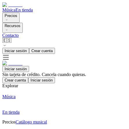
Música
En tienda
Precios
Recursos
Contacto
🇪🇸
Iniciar sesión
Crear cuenta
Iniciar sesión
Sin tarjeta de crédito. Cancela cuando quieras.
Crear cuenta
Iniciar sesión
Explorar
Música
En tienda
Precios
Catálogo musical