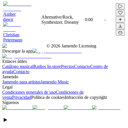
Amber
Alternative/Rock,
dawn
0:00
-
Synthesizer, Dreamy
Christian
Petermann
©
2026
Jamendo Licensing
Descargar la app
Enlaces útiles
Catálogo musical
Radios In-store
Precios
Contacto
Centro de
ayuda
Contacto
Jamendo
Jamendo para artistas
Jamendo Music
Legal
Condiciones generales de uso
Condiciones de
venta
Privacidad
Política de cookies
Infracción de copyright
Síguenos