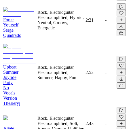
Rock, Electricguitar,
Electroamplified, Hybrid,
Force
2:21
-
Neutral, Groovy,
Yourself
Energetic
Serge
Quadrado
Upbeat
Rock, Electricguitar,
Summer
Electroamplified,
2:52
-
Joyride
Summer, Happy, Fun
Party
No
Vocals
Version
Thesieryj
Rock, Electricguitar,
Electroamplified, Soft,
2:43
-
Agate
Happy, Groovy, Uplifting