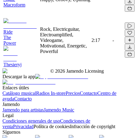
Macroform
Rock, Electricguitar,
Ride
Electroamplified,
The
Videogame,
2:17
-
Power
Motivational, Energetic,
Powerful
Thesieryj
©
2026
Jamendo Licensing
Descargar la app
Enlaces útiles
Catálogo musical
Radios In-store
Precios
Contacto
Centro de
ayuda
Contacto
Jamendo
Jamendo para artistas
Jamendo Music
Legal
Condiciones generales de uso
Condiciones de
venta
Privacidad
Política de cookies
Infracción de copyright
Síguenos