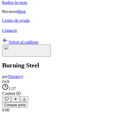
Radios In-store
Recursos
Blog
Centro de ayuda
Contacto
Volver al catálogo
Burning Steel
por
Thesieryj
rock
1:57
Content ID
Comprar pista
0:00