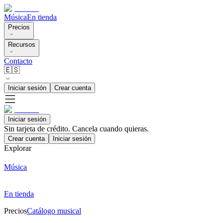
Música
En tienda
Precios
Recursos
Contacto
🇪🇸
Iniciar sesión
Crear cuenta
Iniciar sesión
Sin tarjeta de crédito. Cancela cuando quieras.
Crear cuenta
Iniciar sesión
Explorar
Música
En tienda
Precios
Catálogo musical