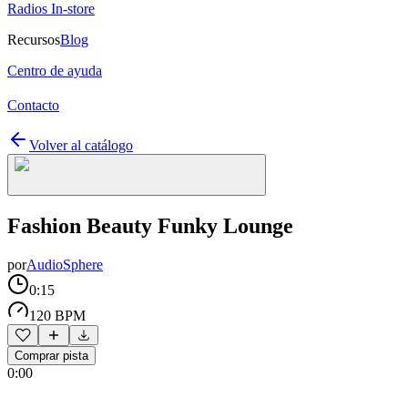
Radios In-store
Recursos
Blog
Centro de ayuda
Contacto
Volver al catálogo
Fashion Beauty Funky Lounge
por
AudioSphere
0:15
120 BPM
Comprar pista
0:00