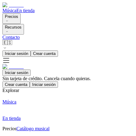
Música
En tienda
Precios
Recursos
Contacto
🇪🇸
Iniciar sesión
Crear cuenta
Iniciar sesión
Sin tarjeta de crédito. Cancela cuando quieras.
Crear cuenta
Iniciar sesión
Explorar
Música
En tienda
Precios
Catálogo musical