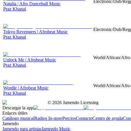
Electronic/Dub/Regg
Natalia | Afro Dancehall Music
Praz Khanal
Electronic/Dub/Regg
Tokyo Revengers | Afrobeat Music
Praz Khanal
World/African/Afro-
Unlock Me | Afrobeat Music
Praz Khanal
World/African/Afro-
Wordle | Afrobeat Music
Praz Khanal
©
2026
Jamendo Licensing
Descargar la app
Enlaces útiles
Catálogo musical
Radios In-store
Precios
Contacto
Centro de ayuda
Con
Jamendo
Jamendo para artistas
Jamendo Music