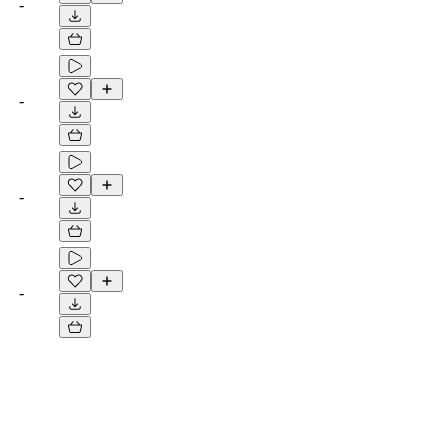
-
-
-
-