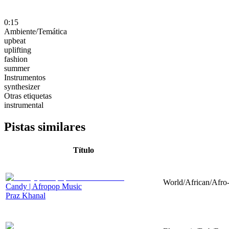
0:15
Ambiente/Temática
upbeat
uplifting
fashion
summer
Instrumentos
synthesizer
Otras etiquetas
instrumental
Pistas similares
Título
World/African/Afro-
Candy | Afropop Music
Praz Khanal