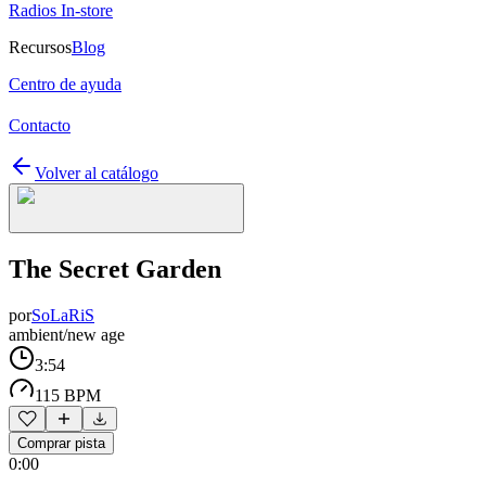
Radios In-store
Recursos
Blog
Centro de ayuda
Contacto
Volver al catálogo
The Secret Garden
por
SoLaRiS
ambient/new age
3:54
115 BPM
Comprar pista
0:00