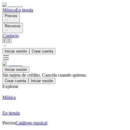
Música
En tienda
Precios
Recursos
Contacto
🇪🇸
Iniciar sesión
Crear cuenta
Iniciar sesión
Sin tarjeta de crédito. Cancela cuando quieras.
Crear cuenta
Iniciar sesión
Explorar
Música
En tienda
Precios
Catálogo musical