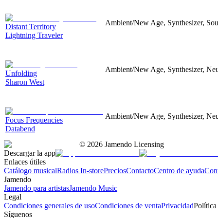
Ambient/New Age, Synthesizer, Soun
Distant Territory
Lightning Traveler
Ambient/New Age, Synthesizer, Neu
Unfolding
Sharon West
Ambient/New Age, Synthesizer, Neu
Focus Frequencies
Databend
©
2026
Jamendo Licensing
Descargar la app
Enlaces útiles
Catálogo musical
Radios In-store
Precios
Contacto
Centro de ayuda
Con
Jamendo
Jamendo para artistas
Jamendo Music
Legal
Condiciones generales de uso
Condiciones de venta
Privacidad
Política
Síguenos