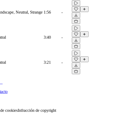
dscape, Neutral, Strange
1:56
-
tral
3:40
-
tral
3:21
-
tacto
 de cookies
Infracción de copyright