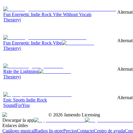
Alternat
Fun Energetic Indie Rock Vibe Without Vocals
Thesieryj
Alternat
Fun Energetic Indie Rock Vibe
Thesieryj
Alternat
Ride the Lightning
Thesieryj
Alternat
Epic Sports Indie Rock
SoundForYou
©
2026
Jamendo Licensing
Descargar la app
Enlaces útiles
Catálogo musical
Radios In-store
Precios
Contacto
Centro de ayuda
Con