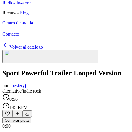
Radios In-store
Recursos
Blog
Centro de ayuda
Contacto
Volver al catálogo
Sport Powerful Trailer Looped Version
por
Thesieryj
alternative/indie rock
0:56
135 BPM
Comprar pista
0:00