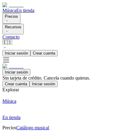
Música
En tienda
Precios
Recursos
Contacto
🇪🇸
Iniciar sesión
Crear cuenta
Iniciar sesión
Sin tarjeta de crédito. Cancela cuando quieras.
Crear cuenta
Iniciar sesión
Explorar
Música
En tienda
Precios
Catálogo musical