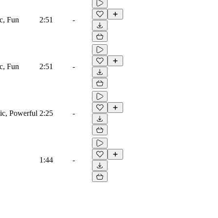
ic, Fun
2:51
-
ic, Fun
2:51
-
tic, Powerful
2:25
-
1:44
-