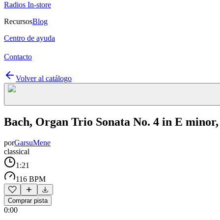
Radios In-store
Recursos
Blog
Centro de ayuda
Contacto
Volver al catálogo
Bach, Organ Trio Sonata No. 4 in E minor,
por
GarsuMene
classical
1:21
116 BPM
Comprar pista
0:00