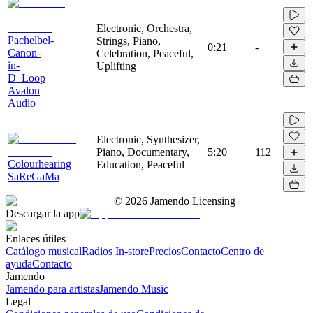
Electronic, Orchestra,
Pachelbel-
Strings, Piano,
0:21
-
Canon-
Celebration, Peaceful,
in-
Uplifting
D_Loop
Avalon
Audio
Electronic, Synthesizer,
Piano, Documentary,
5:20
112
Colourhearing
Education, Peaceful
SaReGaMa
©
2026
Jamendo Licensing
Descargar la app
Enlaces útiles
Catálogo musical
Radios In-store
Precios
Contacto
Centro de
ayuda
Contacto
Jamendo
Jamendo para artistas
Jamendo Music
Legal