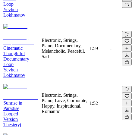
Loop
Yevhen
Lokhmatov
Electronic, Strings,
Piano, Documentary,
Cinematic
1:59
-
Melancholic, Peaceful,
Thoughtful
Sad
Documentary
Loop
Yevhen
Lokhmatov
Electronic, Strings,
Piano, Love, Corporate,
Sunrise in
1:52
-
Happy, Inspirational,
Paradise
Romantic
Looped
Version
Thesieryj