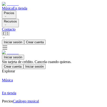
Música
En tienda
Precios
Recursos
Contacto
🇪🇸
Iniciar sesión
Crear cuenta
Iniciar sesión
Sin tarjeta de crédito. Cancela cuando quieras.
Crear cuenta
Iniciar sesión
Explorar
Música
En tienda
Precios
Catálogo musical