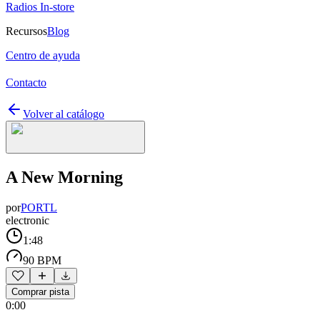
Radios In-store
Recursos
Blog
Centro de ayuda
Contacto
Volver al catálogo
A New Morning
por
PORTL
electronic
1:48
90 BPM
Comprar pista
0:00