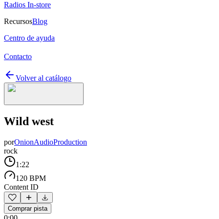
Radios In-store
Recursos
Blog
Centro de ayuda
Contacto
Volver al catálogo
Wild west
por
OnionAudioProduction
rock
1:22
120 BPM
Content ID
Comprar pista
0:00