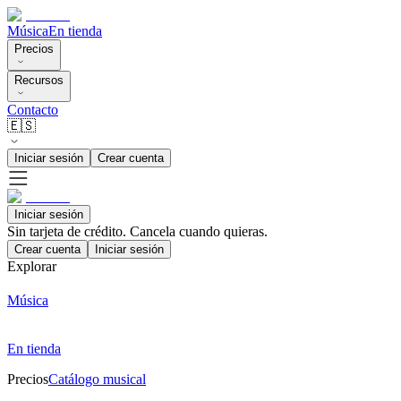
Música
En tienda
Precios
Recursos
Contacto
🇪🇸
Iniciar sesión
Crear cuenta
Iniciar sesión
Sin tarjeta de crédito. Cancela cuando quieras.
Crear cuenta
Iniciar sesión
Explorar
Música
En tienda
Precios
Catálogo musical