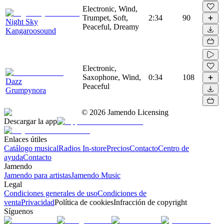
Electronic, Wind,
Trumpet, Soft,
2:34
90
Night Sky
Peaceful, Dreamy
Kangaroosound
Electronic,
Saxophone, Wind,
0:34
108
Dazz
Peaceful
Grumpynora
©
2026
Jamendo Licensing
Descargar la app
Enlaces útiles
Catálogo musical
Radios In-store
Precios
Contacto
Centro de
ayuda
Contacto
Jamendo
Jamendo para artistas
Jamendo Music
Legal
Condiciones generales de uso
Condiciones de
venta
Privacidad
Política de cookies
Infracción de copyright
Síguenos