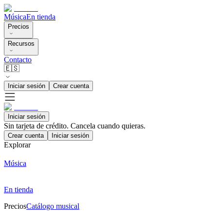
Música
En tienda
Precios
Recursos
Contacto
🇪🇸
Iniciar sesión
Crear cuenta
Iniciar sesión
Sin tarjeta de crédito. Cancela cuando quieras.
Crear cuenta
Iniciar sesión
Explorar
Música
En tienda
Precios
Catálogo musical