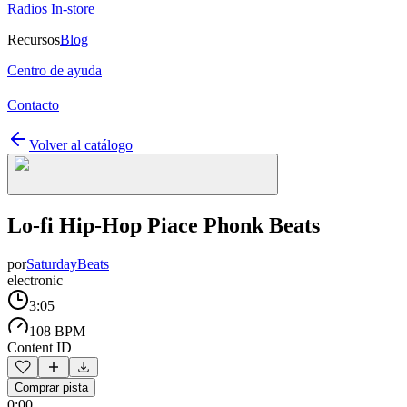
Radios In-store
Recursos
Blog
Centro de ayuda
Contacto
Volver al catálogo
Lo-fi Hip-Hop Piace Phonk Beats
por
SaturdayBeats
electronic
3:05
108 BPM
Content ID
Comprar pista
0:00