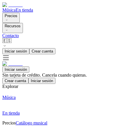
Música
En tienda
Precios
Recursos
Contacto
🇪🇸
Iniciar sesión
Crear cuenta
Iniciar sesión
Sin tarjeta de crédito. Cancela cuando quieras.
Crear cuenta
Iniciar sesión
Explorar
Música
En tienda
Precios
Catálogo musical