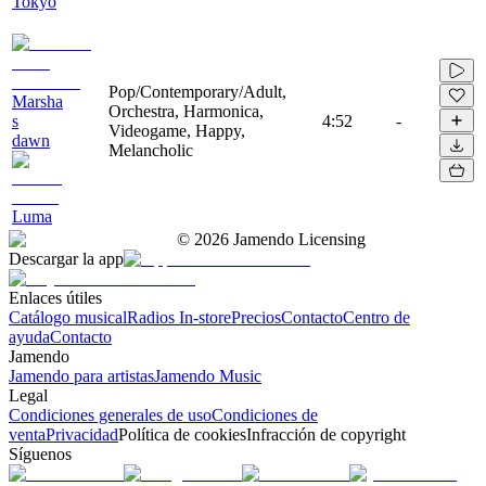
Tokyo
Pop/Contemporary/Adult,
Marsha
Orchestra, Harmonica,
s
4:52
-
Videogame, Happy,
dawn
Melancholic
Luma
©
2026
Jamendo Licensing
Descargar la app
Enlaces útiles
Catálogo musical
Radios In-store
Precios
Contacto
Centro de
ayuda
Contacto
Jamendo
Jamendo para artistas
Jamendo Music
Legal
Condiciones generales de uso
Condiciones de
venta
Privacidad
Política de cookies
Infracción de copyright
Síguenos