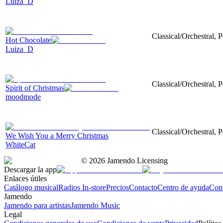
Luiza_D
Classical/Orchestral, P
Hot Chocolate
Luiza_D
Classical/Orchestral, 
Spirit of Christmas
moodmode
Classical/Orchestral, 
We Wish You a Merry Christmas
WhiteCat
©
2026
Jamendo Licensing
Descargar la app
Enlaces útiles
Catálogo musical
Radios In-store
Precios
Contacto
Centro de ayuda
Con
Jamendo
Jamendo para artistas
Jamendo Music
Legal