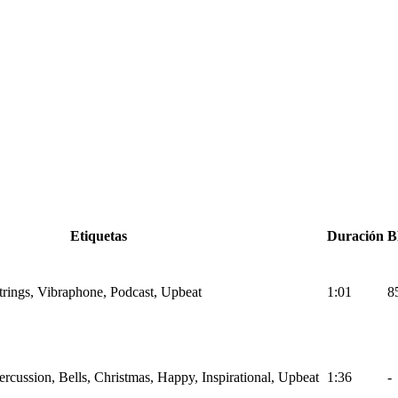
Etiquetas
Duración
B
Strings, Vibraphone, Podcast, Upbeat
1:01
8
Percussion, Bells, Christmas, Happy, Inspirational, Upbeat
1:36
-