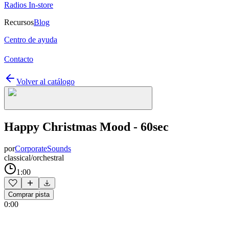
Radios In-store
Recursos
Blog
Centro de ayuda
Contacto
Volver al catálogo
Happy Christmas Mood - 60sec
por
CorporateSounds
classical/orchestral
1:00
Comprar pista
0:00