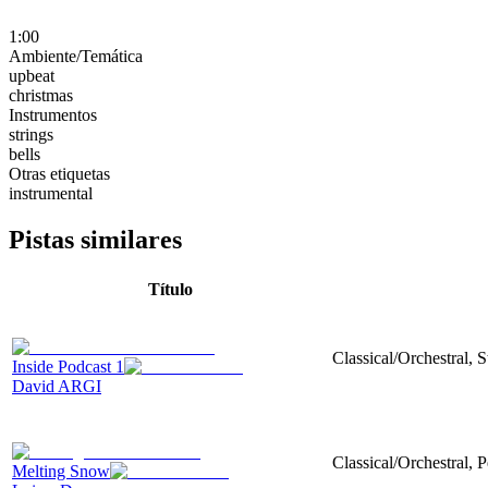
1:00
Ambiente/Temática
upbeat
christmas
Instrumentos
strings
bells
Otras etiquetas
instrumental
Pistas similares
Título
Classical/Orchestral, 
Inside Podcast 1
David ARGI
Classical/Orchestral, 
Melting Snow