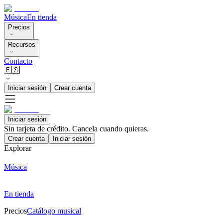
Música
En tienda
Precios
Recursos
Contacto
🇪🇸
Iniciar sesión
Crear cuenta
Iniciar sesión
Sin tarjeta de crédito. Cancela cuando quieras.
Crear cuenta
Iniciar sesión
Explorar
Música
En tienda
Precios
Catálogo musical