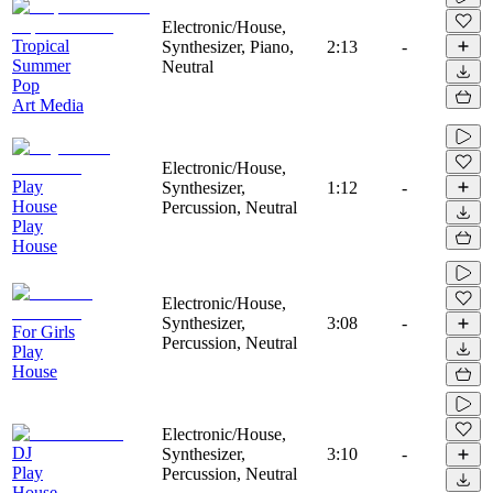
Electronic/House,
Tropical
Synthesizer, Piano,
2:13
-
Summer
Neutral
Pop
Art Media
Electronic/House,
Play
Synthesizer,
1:12
-
House
Percussion, Neutral
Play
House
Electronic/House,
Synthesizer,
3:08
-
For Girls
Percussion, Neutral
Play
House
Electronic/House,
DJ
Synthesizer,
3:10
-
Play
Percussion, Neutral
House