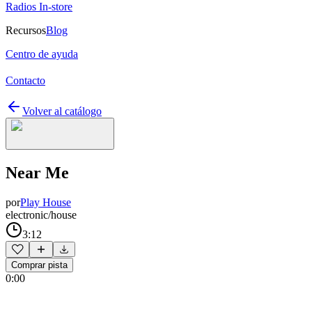
Radios In-store
Recursos
Blog
Centro de ayuda
Contacto
Volver al catálogo
Near Me
por
Play House
electronic/house
3:12
Comprar pista
0:00