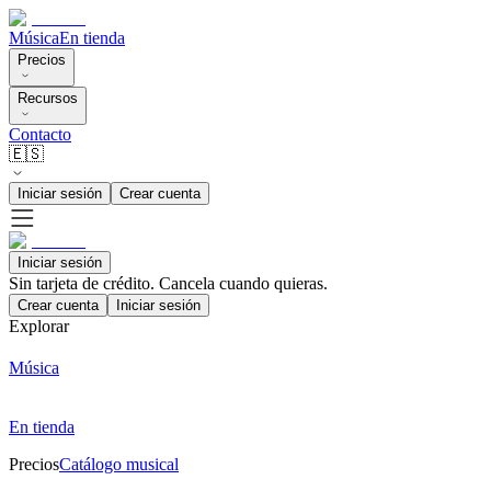
Música
En tienda
Precios
Recursos
Contacto
🇪🇸
Iniciar sesión
Crear cuenta
Iniciar sesión
Sin tarjeta de crédito. Cancela cuando quieras.
Crear cuenta
Iniciar sesión
Explorar
Música
En tienda
Precios
Catálogo musical