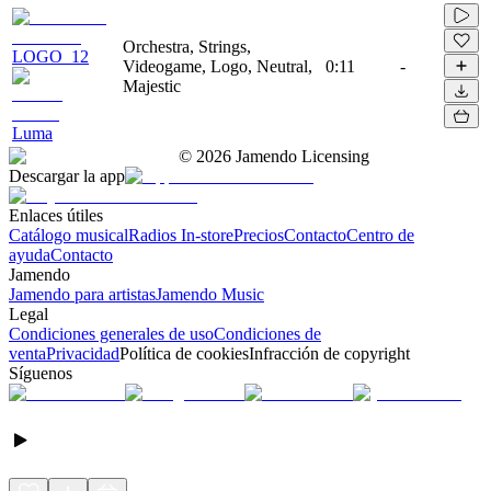
Orchestra, Strings,
LOGO_12
Videogame, Logo, Neutral,
0:11
-
Majestic
Luma
©
2026
Jamendo Licensing
Descargar la app
Enlaces útiles
Catálogo musical
Radios In-store
Precios
Contacto
Centro de
ayuda
Contacto
Jamendo
Jamendo para artistas
Jamendo Music
Legal
Condiciones generales de uso
Condiciones de
venta
Privacidad
Política de cookies
Infracción de copyright
Síguenos