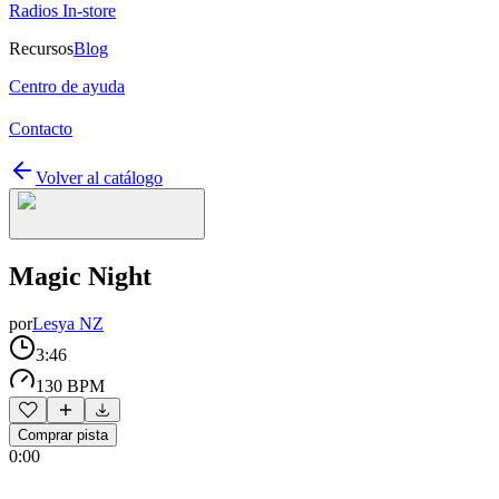
Radios In-store
Recursos
Blog
Centro de ayuda
Contacto
Volver al catálogo
Magic Night
por
Lesya NZ
3:46
130 BPM
Comprar pista
0:00