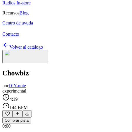
Radios In-store
Recursos
Blog
Centro de ayuda
Contacto
Volver al catálogo
Chowbiz
por
DIY-note
experimental
4:19
144 BPM
Comprar pista
0:00