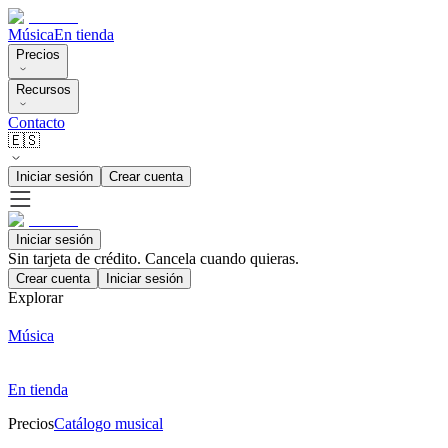
Música
En tienda
Precios
Recursos
Contacto
🇪🇸
Iniciar sesión
Crear cuenta
Iniciar sesión
Sin tarjeta de crédito. Cancela cuando quieras.
Crear cuenta
Iniciar sesión
Explorar
Música
En tienda
Precios
Catálogo musical