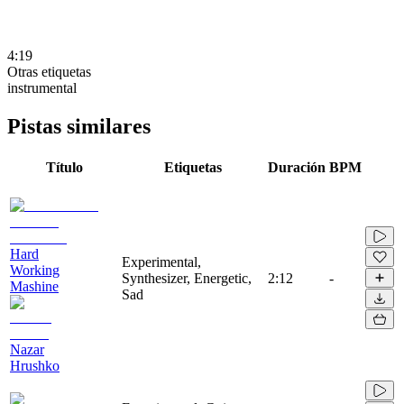
4:19
Otras etiquetas
instrumental
Pistas similares
Título
Etiquetas
Duración
BPM
Hard
Experimental,
Working
Synthesizer, Energetic,
2:12
-
Mashine
Sad
Nazar
Hrushko