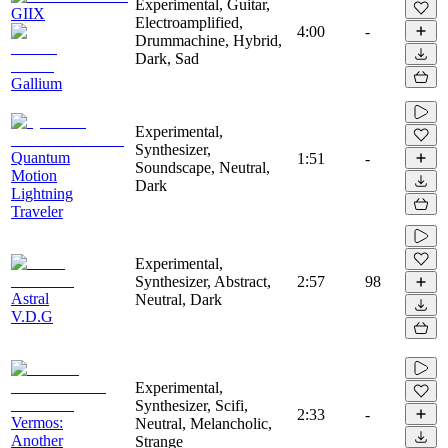
Experimental, Guitar,
GIIX
Electroamplified,
4:00
-
Drummachine, Hybrid,
Dark, Sad
Gallium
Experimental,
Synthesizer,
Quantum
1:51
-
Soundscape, Neutral,
Motion
Dark
Lightning
Traveler
Experimental,
Synthesizer, Abstract,
2:57
98
Astral
Neutral, Dark
V.D.G
Experimental,
Synthesizer, Scifi,
2:33
-
Vermos:
Neutral, Melancholic,
Another
Strange