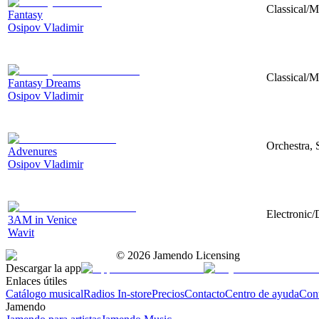
Classical/M
Fantasy
Osipov Vladimir
Classical/M
Fantasy Dreams
Osipov Vladimir
Orchestra, 
Advenures
Osipov Vladimir
Electronic/
3AM in Venice
Wavit
©
2026
Jamendo Licensing
Descargar la app
Enlaces útiles
Catálogo musical
Radios In-store
Precios
Contacto
Centro de ayuda
Con
Jamendo