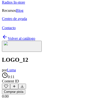
Radios In-store
Recursos
Blog
Centro de ayuda
Contacto
Volver al catálogo
LOGO_12
por
Luma
0:11
Content ID
Comprar pista
0:00