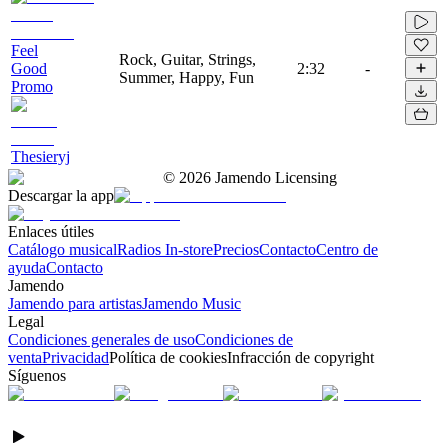
Feel
Rock, Guitar, Strings,
Good
2:32
-
Summer, Happy, Fun
Promo
Thesieryj
©
2026
Jamendo Licensing
Descargar la app
Enlaces útiles
Catálogo musical
Radios In-store
Precios
Contacto
Centro de
ayuda
Contacto
Jamendo
Jamendo para artistas
Jamendo Music
Legal
Condiciones generales de uso
Condiciones de
venta
Privacidad
Política de cookies
Infracción de copyright
Síguenos