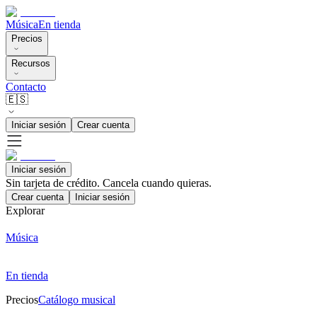
Música
En tienda
Precios
Recursos
Contacto
🇪🇸
Iniciar sesión
Crear cuenta
Iniciar sesión
Sin tarjeta de crédito. Cancela cuando quieras.
Crear cuenta
Iniciar sesión
Explorar
Música
En tienda
Precios
Catálogo musical