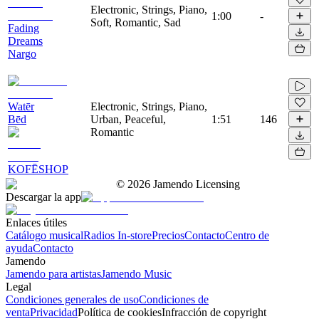
Electronic, Strings, Piano,
1:00
-
Soft, Romantic, Sad
Fading
Dreams
Nargo
Watēr
Electronic, Strings, Piano,
Bēd
Urban, Peaceful,
1:51
146
Romantic
KOFĒSHOP
©
2026
Jamendo Licensing
Descargar la app
Enlaces útiles
Catálogo musical
Radios In-store
Precios
Contacto
Centro de
ayuda
Contacto
Jamendo
Jamendo para artistas
Jamendo Music
Legal
Condiciones generales de uso
Condiciones de
venta
Privacidad
Política de cookies
Infracción de copyright