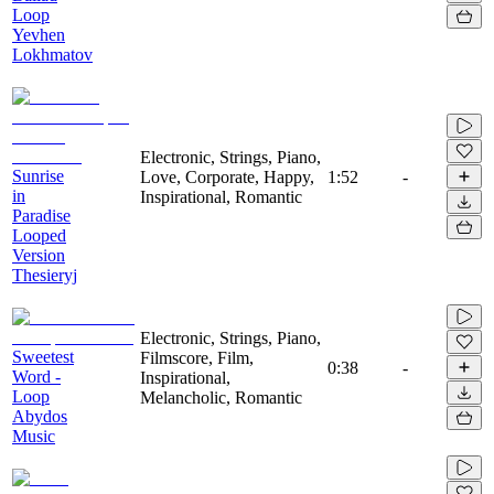
Loop
Yevhen
Lokhmatov
Electronic, Strings, Piano,
Sunrise
Love, Corporate, Happy,
1:52
-
in
Inspirational, Romantic
Paradise
Looped
Version
Thesieryj
Electronic, Strings, Piano,
Sweetest
Filmscore, Film,
0:38
-
Word -
Inspirational,
Loop
Melancholic, Romantic
Abydos
Music