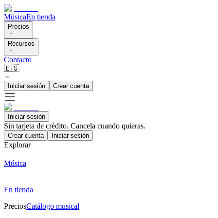
Música
En tienda
Precios
Recursos
Contacto
🇪🇸
Iniciar sesión
Crear cuenta
Iniciar sesión
Sin tarjeta de crédito. Cancela cuando quieras.
Crear cuenta
Iniciar sesión
Explorar
Música
En tienda
Precios
Catálogo musical