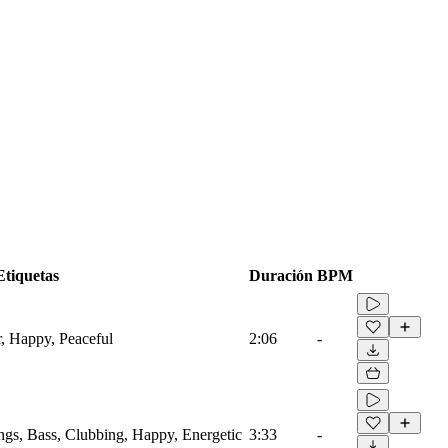
Etiquetas
Duración
BPM
r, Happy, Peaceful
2:06
-
ings, Bass, Clubbing, Happy, Energetic
3:33
-