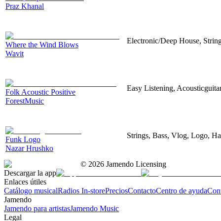
Praz Khanal
Electronic/Deep House, String
Where the Wind Blows
Wavit
Easy Listening, Acousticguita
Folk Acoustic Positive
ForestMusic
Strings, Bass, Vlog, Logo, H
Funk Logo
Nazar Hrushko
©
2026
Jamendo Licensing
Descargar la app
Enlaces útiles
Catálogo musical
Radios In-store
Precios
Contacto
Centro de ayuda
Con
Jamendo
Jamendo para artistas
Jamendo Music
Legal