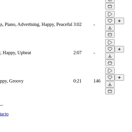
s, Piano, Advertising, Happy, Peaceful
3:02
-
r, Happy, Upbeat
2:07
-
appy, Groovy
0:21
146
tacto