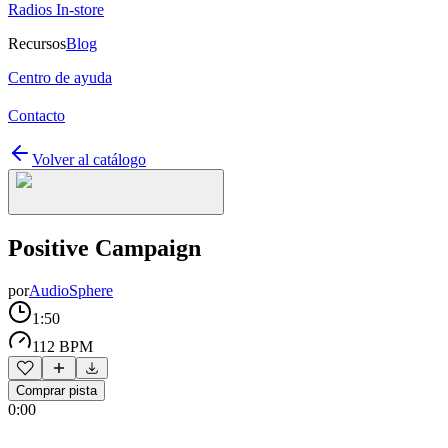
Radios In-store
Recursos
Blog
Centro de ayuda
Contacto
Volver al catálogo
Positive Campaign
por
AudioSphere
1:50
112 BPM
Comprar pista
0:00