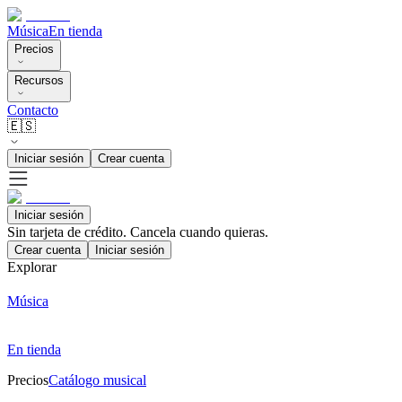
Música
En tienda
Precios
Recursos
Contacto
🇪🇸
Iniciar sesión
Crear cuenta
Iniciar sesión
Sin tarjeta de crédito. Cancela cuando quieras.
Crear cuenta
Iniciar sesión
Explorar
Música
En tienda
Precios
Catálogo musical