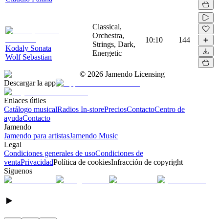
Classical,
Orchestra,
10:10
144
Strings, Dark,
Kodaly Sonata
Energetic
Wolf Sebastian
©
2026
Jamendo Licensing
Descargar la app
Enlaces útiles
Catálogo musical
Radios In-store
Precios
Contacto
Centro de
ayuda
Contacto
Jamendo
Jamendo para artistas
Jamendo Music
Legal
Condiciones generales de uso
Condiciones de
venta
Privacidad
Política de cookies
Infracción de copyright
Síguenos