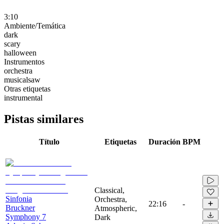
3:10
Ambiente/Temática
dark
scary
halloween
Instrumentos
orchestra
musicalsaw
Otras etiquetas
instrumental
Pistas similares
Título
Etiquetas
Duración
BPM
Classical,
Sinfonia
Orchestra,
22:16
-
Bruckner
Atmospheric,
Symphony 7
Dark