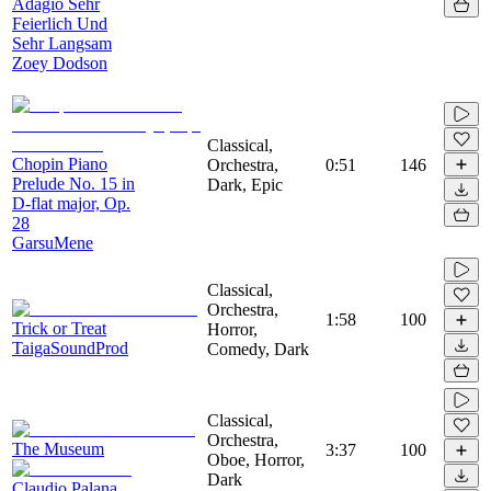
Adagio Sehr
Feierlich Und
Sehr Langsam
Zoey Dodson
Classical,
Chopin Piano
Orchestra,
0:51
146
Prelude No. 15 in
Dark, Epic
D-flat major, Op.
28
GarsuMene
Classical,
Orchestra,
1:58
100
Trick or Treat
Horror,
TaigaSoundProd
Comedy, Dark
Classical,
Orchestra,
The Museum
3:37
100
Oboe, Horror,
Dark
Claudio Palana