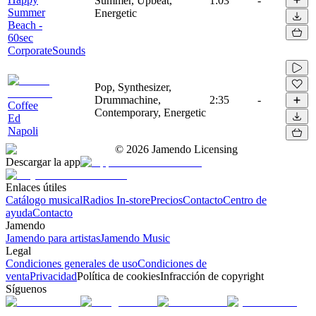
Summer, Upbeat,
1:03
-
Summer
Energetic
Beach -
60sec
CorporateSounds
Pop, Synthesizer,
Drummachine,
2:35
-
Coffee
Contemporary, Energetic
Ed
Napoli
©
2026
Jamendo Licensing
Descargar la app
Enlaces útiles
Catálogo musical
Radios In-store
Precios
Contacto
Centro de
ayuda
Contacto
Jamendo
Jamendo para artistas
Jamendo Music
Legal
Condiciones generales de uso
Condiciones de
venta
Privacidad
Política de cookies
Infracción de copyright
Síguenos