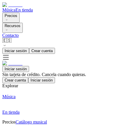
Música
En tienda
Precios
Recursos
Contacto
🇪🇸
Iniciar sesión
Crear cuenta
Iniciar sesión
Sin tarjeta de crédito. Cancela cuando quieras.
Crear cuenta
Iniciar sesión
Explorar
Música
En tienda
Precios
Catálogo musical