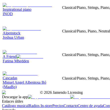
Classical/Piano, Strings, Pian
Inspirational piano
INOD
Classical/Piano, Piano, Neutral
Alpenstock
Joshua Urban
Classical/Piano, Strings, Piano
A Friend
Fatima Mhedden
Cascadas
Classical/Piano, Strings, Piano
Miguel Angel Albentosa Bó
(MaaBo)
©
2026
Jamendo Licensing
Descargar la app
Enlaces útiles
Catálogo musical
Radios In-store
Precios
Contacto
Centro de ayuda
Con