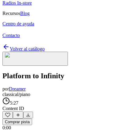
Radios In-store
Recursos
Blog
Centro de ayuda
Contacto
Volver al catálogo
Platform to Infinity
por
Dreamer
classical/piano
5:27
Content ID
Comprar pista
0:00