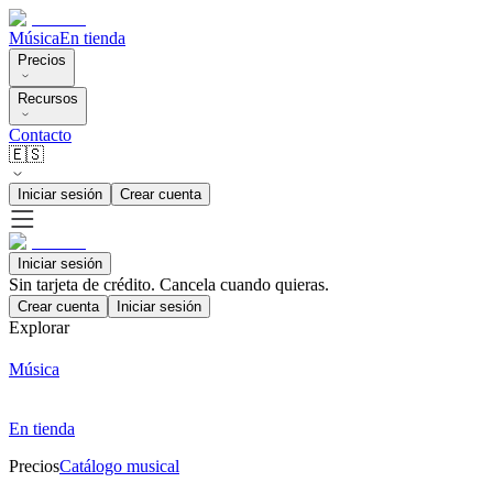
Música
En tienda
Precios
Recursos
Contacto
🇪🇸
Iniciar sesión
Crear cuenta
Iniciar sesión
Sin tarjeta de crédito. Cancela cuando quieras.
Crear cuenta
Iniciar sesión
Explorar
Música
En tienda
Precios
Catálogo musical