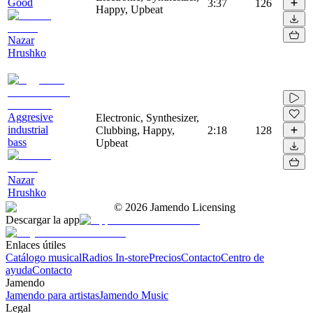
Good
3:37
126
Happy, Upbeat
Nazar
Hrushko
Aggresive
Electronic, Synthesizer,
industrial
Clubbing, Happy,
2:18
128
bass
Upbeat
Nazar
Hrushko
©
2026
Jamendo Licensing
Descargar la app
Enlaces útiles
Catálogo musical
Radios In-store
Precios
Contacto
Centro de
ayuda
Contacto
Jamendo
Jamendo para artistas
Jamendo Music
Legal