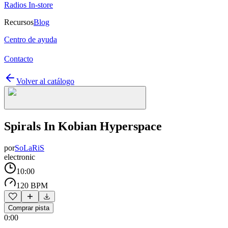
Radios In-store
Recursos
Blog
Centro de ayuda
Contacto
Volver al catálogo
Spirals In Kobian Hyperspace
por
SoLaRiS
electronic
10:00
120 BPM
Comprar pista
0:00