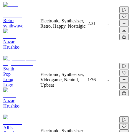
Retro
Electronic, Synthesizer,
2:31
-
synthwave
Retro, Happy, Nostalgic
Nazar
Hrushko
Synth
Pop
Electronic, Synthesizer,
Long
Videogame, Neutral,
1:36
-
Logo
Upbeat
Nazar
Hrushko
All is
Electronic, Synthesizer,