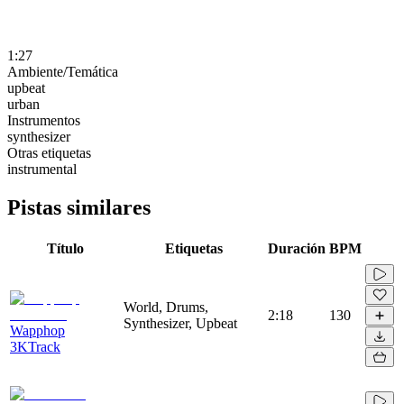
1:27
Ambiente/Temática
upbeat
urban
Instrumentos
synthesizer
Otras etiquetas
instrumental
Pistas similares
Título
Etiquetas
Duración
BPM
World, Drums,
2:18
130
Synthesizer, Upbeat
Wapphop
3KTrack