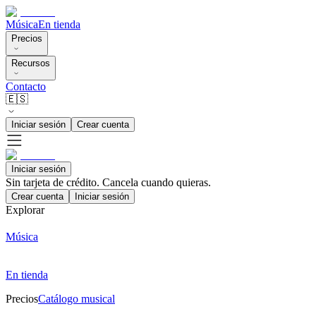
Música
En tienda
Precios
Recursos
Contacto
🇪🇸
Iniciar sesión
Crear cuenta
Iniciar sesión
Sin tarjeta de crédito. Cancela cuando quieras.
Crear cuenta
Iniciar sesión
Explorar
Música
En tienda
Precios
Catálogo musical