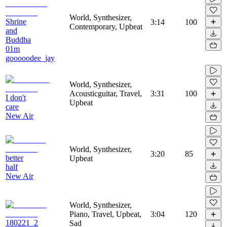
World, Synthesizer,
Shrine
3:14
100
Contemporary, Upbeat
and
Buddha
01m
gooooodee_jay
World, Synthesizer,
Acousticguitar, Travel,
3:31
100
I don't
Upbeat
care
New Air
World, Synthesizer,
3:20
85
better
Upbeat
half
New Air
World, Synthesizer,
Piano, Travel, Upbeat,
3:04
120
180221_2
Sad