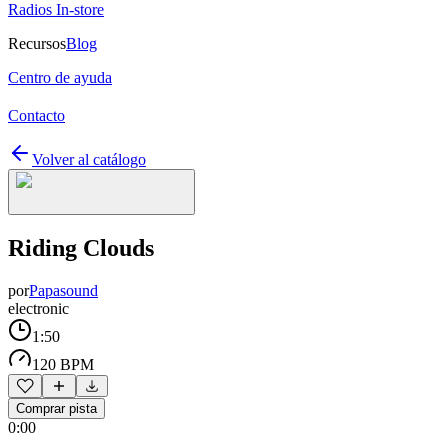
Radios In-store
Recursos
Blog
Centro de ayuda
Contacto
Volver al catálogo
Riding Clouds
por
Papasound
electronic
1:50
120 BPM
Comprar pista
0:00