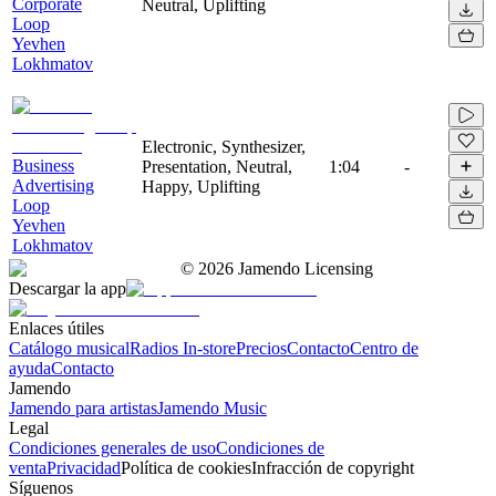
Corporate
Neutral, Uplifting
Loop
Yevhen
Lokhmatov
Electronic, Synthesizer,
Business
Presentation, Neutral,
1:04
-
Advertising
Happy, Uplifting
Loop
Yevhen
Lokhmatov
©
2026
Jamendo Licensing
Descargar la app
Enlaces útiles
Catálogo musical
Radios In-store
Precios
Contacto
Centro de
ayuda
Contacto
Jamendo
Jamendo para artistas
Jamendo Music
Legal
Condiciones generales de uso
Condiciones de
venta
Privacidad
Política de cookies
Infracción de copyright
Síguenos