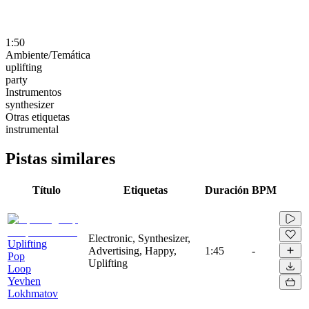
1:50
Ambiente/Temática
uplifting
party
Instrumentos
synthesizer
Otras etiquetas
instrumental
Pistas similares
Título
Etiquetas
Duración
BPM
Electronic, Synthesizer,
Uplifting
Advertising, Happy,
1:45
-
Pop
Uplifting
Loop
Yevhen
Lokhmatov