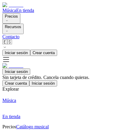
Música
En tienda
Precios
Recursos
Contacto
🇪🇸
Iniciar sesión
Crear cuenta
Iniciar sesión
Sin tarjeta de crédito. Cancela cuando quieras.
Crear cuenta
Iniciar sesión
Explorar
Música
En tienda
Precios
Catálogo musical