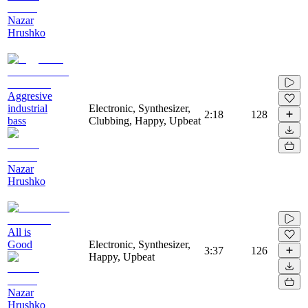
Nazar
Hrushko
Aggresive
industrial
Electronic, Synthesizer,
2:18
128
bass
Clubbing, Happy, Upbeat
Nazar
Hrushko
All is
Good
Electronic, Synthesizer,
3:37
126
Happy, Upbeat
Nazar
Hrushko