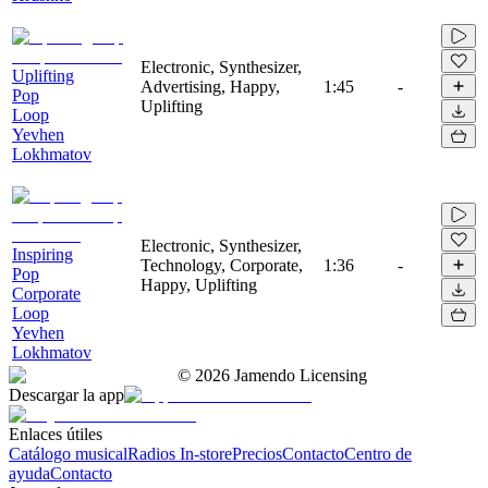
Electronic, Synthesizer,
Uplifting
Advertising, Happy,
1:45
-
Pop
Uplifting
Loop
Yevhen
Lokhmatov
Electronic, Synthesizer,
Inspiring
Technology, Corporate,
1:36
-
Pop
Happy, Uplifting
Corporate
Loop
Yevhen
Lokhmatov
©
2026
Jamendo Licensing
Descargar la app
Enlaces útiles
Catálogo musical
Radios In-store
Precios
Contacto
Centro de
ayuda
Contacto