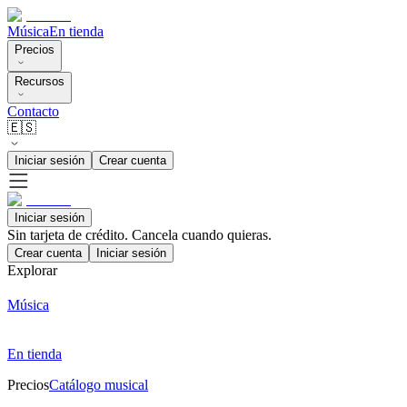
Música
En tienda
Precios
Recursos
Contacto
🇪🇸
Iniciar sesión
Crear cuenta
Iniciar sesión
Sin tarjeta de crédito. Cancela cuando quieras.
Crear cuenta
Iniciar sesión
Explorar
Música
En tienda
Precios
Catálogo musical