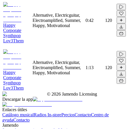
Alternative, Electricguitar,
Electroamplified, Summer,
0:42
120
Happy
Happy, Motivational
Corporate
Synthpop
Lov3Them
Alternative, Electricguitar,
Electroamplified, Summer,
1:13
120
Happy
Happy, Motivational
Corporate
Synthpop
Lov3Them
©
2026
Jamendo Licensing
Descargar la app
Enlaces útiles
Catálogo musical
Radios In-store
Precios
Contacto
Centro de
ayuda
Contacto
Jamendo