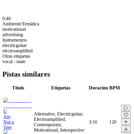
0:46
Ambiente/Temática
motivational
advertising
Instrumentos
electricguitar
electroamplified
Otras etiquetas
vocal - male
Pistas similares
Título
Etiquetas
Duración
BPM
U
Alternative, Electricguitar,
Are
Electroamplified,
Not a
3:16
120
Contemporary,
Tree
Motivational, Introspective