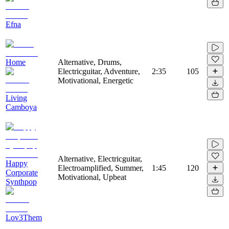
Efna
Home
Alternative, Drums,
Electricguitar, Adventure,
2:35
105
Motivational, Energetic
Living
Camboya
Alternative, Electricguitar,
Happy
Electroamplified, Summer,
1:45
120
Corporate
Motivational, Upbeat
Synthpop
Lov3Them