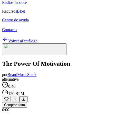
Radios In-store
Recursos
Blog
Centro de ayuda
Contacto
Volver al catálogo
The Power Of Motivation
por
BeardMusicStock
alternative
0:46
120 BPM
Comprar pista
0:00