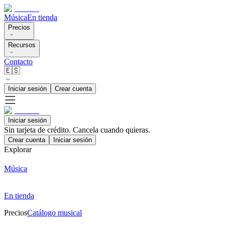
Música
En tienda
Precios
Recursos
Contacto
🇪🇸
Iniciar sesión
Crear cuenta
Iniciar sesión
Sin tarjeta de crédito. Cancela cuando quieras.
Crear cuenta
Iniciar sesión
Explorar
Música
En tienda
Precios
Catálogo musical