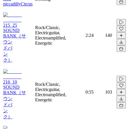
piccadillyCircus
215_25
Rock/Classic,
SOUND
Electricguitar,
2:24
140
BANK（サ
Electroamplified,
ウン
Energetic
ドバ
ン
ク）
216_10
Rock/Classic,
SOUND
Electricguitar,
0:55
103
BANK（サ
Electroamplified,
ウン
Energetic
ドバ
ン
ク）