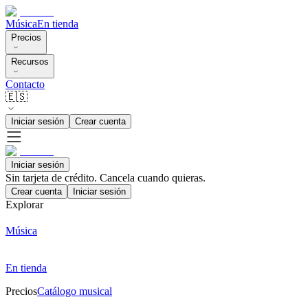
Música
En tienda
Precios
Recursos
Contacto
🇪🇸
Iniciar sesión
Crear cuenta
Iniciar sesión
Sin tarjeta de crédito. Cancela cuando quieras.
Crear cuenta
Iniciar sesión
Explorar
Música
En tienda
Precios
Catálogo musical