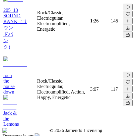
205_13
Rock/Classic,
SOUND
Electricguitar,
1:26
145
BANK（サ
Electroamplified,
ウン
Energetic
ドバ
ン
ク）
roch
the
Rock/Classic,
house
Electricguitar,
3:07
117
down
Electroamplified, Action,
Happy, Energetic
Jack &
the
Lemons
©
2026
Jamendo Licensing
Descargar la app