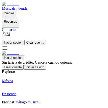
Música
En tienda
Precios
Recursos
Contacto
🇪🇸
Iniciar sesión
Crear cuenta
Iniciar sesión
Sin tarjeta de crédito. Cancela cuando quieras.
Crear cuenta
Iniciar sesión
Explorar
Música
En tienda
Precios
Catálogo musical