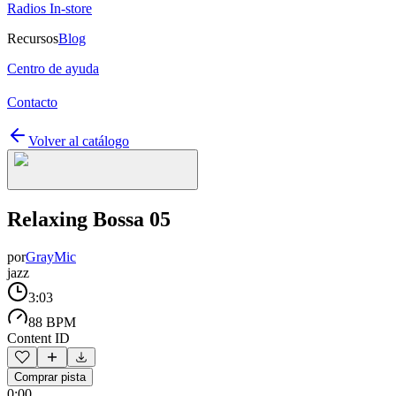
Radios In-store
Recursos
Blog
Centro de ayuda
Contacto
Volver al catálogo
Relaxing Bossa 05
por
GrayMic
jazz
3:03
88 BPM
Content ID
Comprar pista
0:00