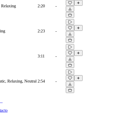
, Relaxing
2:20
-
xing
2:23
-
3:11
-
atic, Relaxing, Neutral
2:54
-
tacto