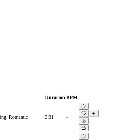
Duración
BPM
xing, Romantic
3:31
-