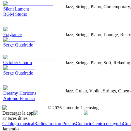
Jazz, Strings, Piano, Contemporary
Silent Lament
BGM Studio
Fragrance
Jazz, Strings, Piano, Lounge, Rela
Serge Quadrado
October Charm
Jazz, Strings, Piano, Soft, Relaxing
Serge Quadrado
Jazz, Guitar, Violin, Strings, Cinem
Dreamy Horizons
Antonio Fiorucci
©
2026
Jamendo Licensing
Descargar la app
Enlaces útiles
Catálogo musical
Radios In-store
Precios
Contacto
Centro de ayuda
Con
Jamendo