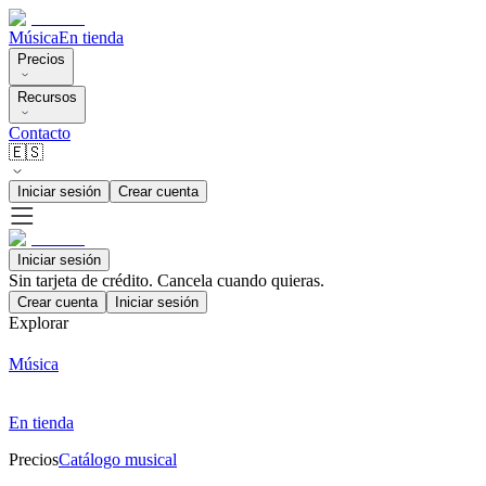
Música
En tienda
Precios
Recursos
Contacto
🇪🇸
Iniciar sesión
Crear cuenta
Iniciar sesión
Sin tarjeta de crédito. Cancela cuando quieras.
Crear cuenta
Iniciar sesión
Explorar
Música
En tienda
Precios
Catálogo musical