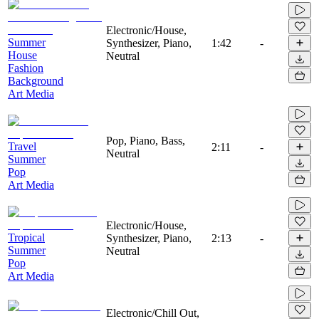
Electronic/House,
Summer
Synthesizer, Piano,
1:42
-
House
Neutral
Fashion
Background
Art Media
Pop, Piano, Bass,
Travel
2:11
-
Neutral
Summer
Pop
Art Media
Electronic/House,
Tropical
Synthesizer, Piano,
2:13
-
Summer
Neutral
Pop
Art Media
Electronic/Chill Out,