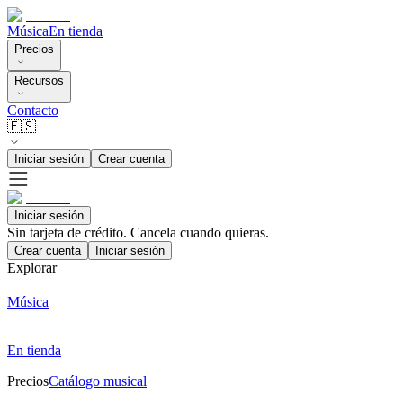
Música
En tienda
Precios
Recursos
Contacto
🇪🇸
Iniciar sesión
Crear cuenta
Iniciar sesión
Sin tarjeta de crédito. Cancela cuando quieras.
Crear cuenta
Iniciar sesión
Explorar
Música
En tienda
Precios
Catálogo musical