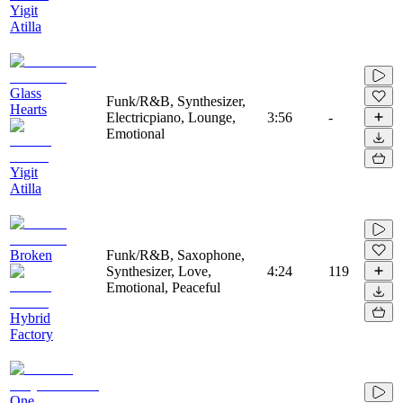
Yigit
Atilla
Glass
Funk/R&B, Synthesizer,
Hearts
Electricpiano, Lounge,
3:56
-
Emotional
Yigit
Atilla
Broken
Funk/R&B, Saxophone,
Synthesizer, Love,
4:24
119
Emotional, Peaceful
Hybrid
Factory
One