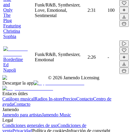
and
Funk/R&B, Synthesizer,
Only
Love, Emotional,
2:31
100
The
Sentimental
Plug
Featuring
Christina
Sophia
Funk/R&B, Synthesizer,
2:26
-
Borderline
Emotional
Ed
Napoli
©
2026
Jamendo Licensing
Descargar la app
Enlaces útiles
Catálogo musical
Radios In-store
Precios
Contacto
Centro de
ayuda
Contacto
Jamendo
Jamendo para artistas
Jamendo Music
Legal
Condiciones generales de uso
Condiciones de
venta
Privacidad
Política de cookies
Infracción de copyright