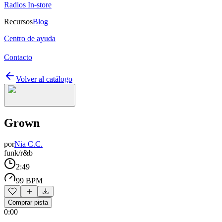
Radios In-store
Recursos
Blog
Centro de ayuda
Contacto
Volver al catálogo
Grown
por
Nia C.C.
funk/r&b
2:49
99 BPM
Comprar pista
0:00