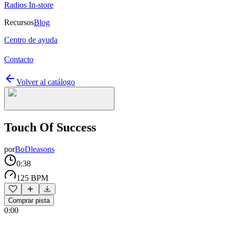
Radios In-store
Recursos
Blog
Centro de ayuda
Contacto
Volver al catálogo
Touch Of Success
por
BoDleasons
0:38
125 BPM
Comprar pista
0:00