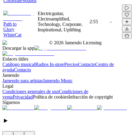
CorporateSounds
Electricguitar,
Electroamplified,
2:55
-
Path to
Technology, Corporate,
Glory
Inspirational, Uplifting
WhiteCat
©
2026
Jamendo Licensing
Descargar la app
Enlaces útiles
Catálogo musical
Radios In-store
Precios
Contacto
Centro de
ayuda
Contacto
Jamendo
Jamendo para artistas
Jamendo Music
Legal
Condiciones generales de uso
Condiciones de
venta
Privacidad
Política de cookies
Infracción de copyright
Síguenos