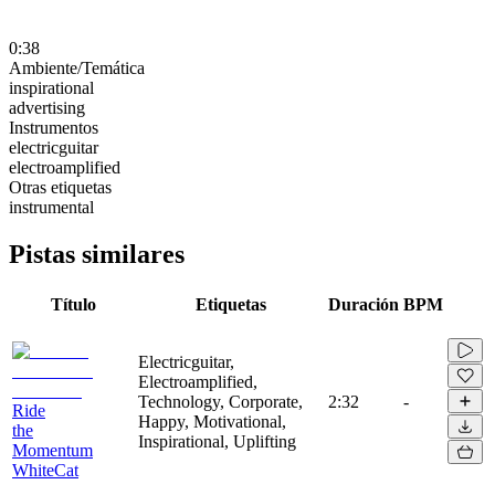
0:38
Ambiente/Temática
inspirational
advertising
Instrumentos
electricguitar
electroamplified
Otras etiquetas
instrumental
Pistas similares
Título
Etiquetas
Duración
BPM
Electricguitar,
Electroamplified,
Technology, Corporate,
2:32
-
Ride
Happy, Motivational,
the
Inspirational, Uplifting
Momentum
WhiteCat