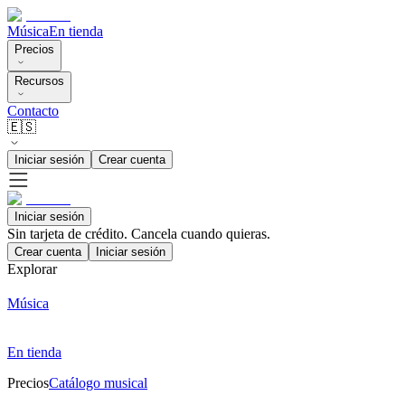
Música
En tienda
Precios
Recursos
Contacto
🇪🇸
Iniciar sesión
Crear cuenta
Iniciar sesión
Sin tarjeta de crédito. Cancela cuando quieras.
Crear cuenta
Iniciar sesión
Explorar
Música
En tienda
Precios
Catálogo musical