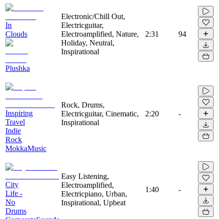
Electronic/Chill Out,
In
Electricguitar,
Clouds
Electroamplified, Nature,
2:31
94
Holiday, Neutral,
Inspirational
Plushka
Rock, Drums,
Inspiring
Electricguitar, Cinematic,
2:20
-
Travel
Inspirational
Indie
Rock
MokkaMusic
Easy Listening,
City
Electroamplified,
1:40
-
Life -
Electricpiano, Urban,
No
Inspirational, Upbeat
Drums