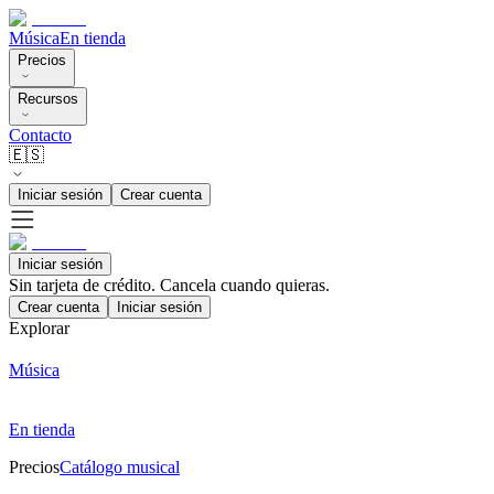
Música
En tienda
Precios
Recursos
Contacto
🇪🇸
Iniciar sesión
Crear cuenta
Iniciar sesión
Sin tarjeta de crédito. Cancela cuando quieras.
Crear cuenta
Iniciar sesión
Explorar
Música
En tienda
Precios
Catálogo musical