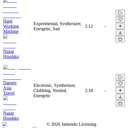
Hard
Experimental, Synthesizer,
Working
2:12
-
Energetic, Sad
Mashine
Nazar
Hrushko
Danger
Electronic, Synthesizer,
Asia
Clubbing, Neutral,
2:18
-
Travel
Energetic
Nazar
Hrushko
©
2026
Jamendo Licensing