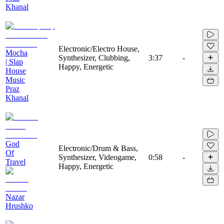
Khanal
Electronic/Electro House,
Mocha
Synthesizer, Clubbing,
3:37
-
| Slap
Happy, Energetic
House
Music
Praz
Khanal
God
Electronic/Drum & Bass,
Of
Synthesizer, Videogame,
0:58
-
Travel
Happy, Energetic
Nazar
Hrushko