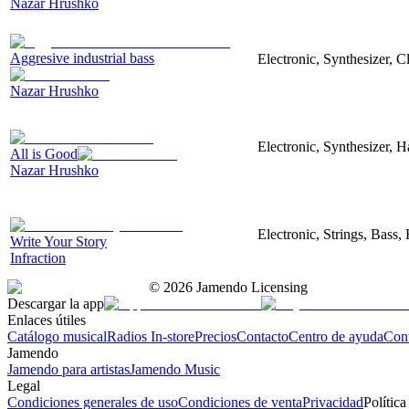
Nazar Hrushko
Aggresive industrial bass
Electronic, Synthesizer, 
Nazar Hrushko
Electronic, Synthesizer, 
All is Good
Nazar Hrushko
Electronic, Strings, Bass
Write Your Story
Infraction
©
2026
Jamendo Licensing
Descargar la app
Enlaces útiles
Catálogo musical
Radios In-store
Precios
Contacto
Centro de ayuda
Con
Jamendo
Jamendo para artistas
Jamendo Music
Legal
Condiciones generales de uso
Condiciones de venta
Privacidad
Política