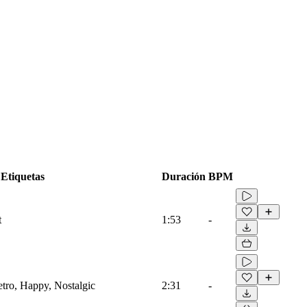
Etiquetas
Duración
BPM
t
1:53
-
etro, Happy, Nostalgic
2:31
-