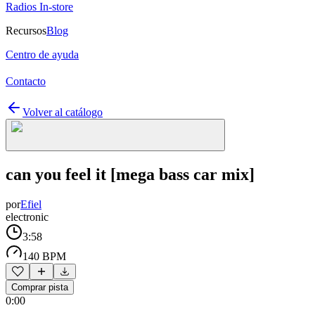
Radios In-store
Recursos
Blog
Centro de ayuda
Contacto
Volver al catálogo
can you feel it [mega bass car mix]
por
Efiel
electronic
3:58
140 BPM
Comprar pista
0:00