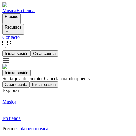
Música
En tienda
Precios
Recursos
Contacto
🇪🇸
Iniciar sesión
Crear cuenta
Iniciar sesión
Sin tarjeta de crédito. Cancela cuando quieras.
Crear cuenta
Iniciar sesión
Explorar
Música
En tienda
Precios
Catálogo musical