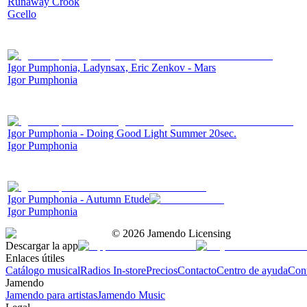
Runaway Crook
Gcello
Igor Pumphonia, Ladynsax, Eric Zenkov - Mars
Igor Pumphonia
Igor Pumphonia - Doing Good Light Summer 20sec.
Igor Pumphonia
Igor Pumphonia - Autumn Etude
Igor Pumphonia
©
2026
Jamendo Licensing
Descargar la app
Enlaces útiles
Catálogo musical
Radios In-store
Precios
Contacto
Centro de ayuda
Con
Jamendo
Jamendo para artistas
Jamendo Music