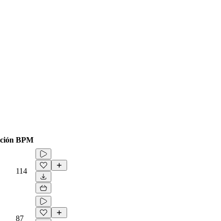
ción
BPM
114
87