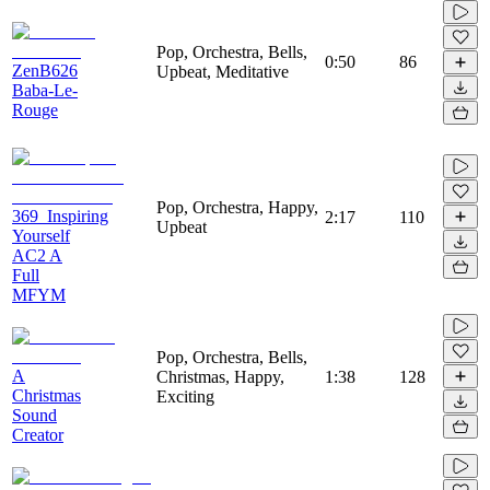
Pop, Orchestra, Bells,
0:50
86
ZenB626
Upbeat, Meditative
Baba-Le-
Rouge
Pop, Orchestra, Happy,
369_Inspiring
2:17
110
Upbeat
Yourself
AC2 A
Full
MFYM
Pop, Orchestra, Bells,
A
Christmas, Happy,
1:38
128
Christmas
Exciting
Sound
Creator