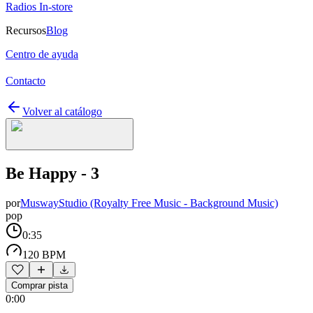
Radios In-store
Recursos
Blog
Centro de ayuda
Contacto
Volver al catálogo
Be Happy - 3
por
MuswayStudio (Royalty Free Music - Background Music)
pop
0:35
120 BPM
Comprar pista
0:00