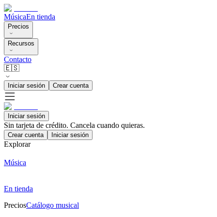
Música
En tienda
Precios
Recursos
Contacto
🇪🇸
Iniciar sesión
Crear cuenta
Iniciar sesión
Sin tarjeta de crédito. Cancela cuando quieras.
Crear cuenta
Iniciar sesión
Explorar
Música
En tienda
Precios
Catálogo musical