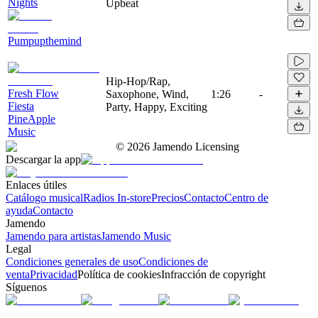
Nights
Upbeat
Pumpupthemind
Hip-Hop/Rap,
Fresh Flow
Saxophone, Wind,
1:26
-
Fiesta
Party, Happy, Exciting
PineApple
Music
©
2026
Jamendo Licensing
Descargar la app
Enlaces útiles
Catálogo musical
Radios In-store
Precios
Contacto
Centro de
ayuda
Contacto
Jamendo
Jamendo para artistas
Jamendo Music
Legal
Condiciones generales de uso
Condiciones de
venta
Privacidad
Política de cookies
Infracción de copyright
Síguenos