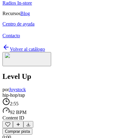
Radios In-store
Recursos
Blog
Centro de ayuda
Contacto
Volver al catálogo
Level Up
por
Joystock
hip-hop/rap
2:55
92 BPM
Content ID
Comprar pista
0:00