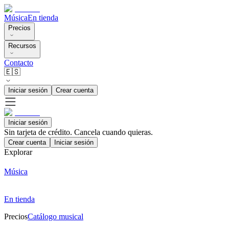
Música
En tienda
Precios
Recursos
Contacto
🇪🇸
Iniciar sesión
Crear cuenta
Iniciar sesión
Sin tarjeta de crédito. Cancela cuando quieras.
Crear cuenta
Iniciar sesión
Explorar
Música
En tienda
Precios
Catálogo musical