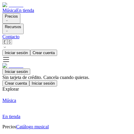
Música
En tienda
Precios
Recursos
Contacto
🇪🇸
Iniciar sesión
Crear cuenta
Iniciar sesión
Sin tarjeta de crédito. Cancela cuando quieras.
Crear cuenta
Iniciar sesión
Explorar
Música
En tienda
Precios
Catálogo musical