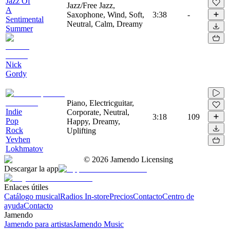
Jazz Of
Jazz/Free Jazz,
A
Saxophone, Wind, Soft,
3:38
-
Sentimental
Neutral, Calm, Dreamy
Summer
Nick
Gordy
Piano, Electricguitar,
Indie
Corporate, Neutral,
3:18
109
Pop
Happy, Dreamy,
Rock
Uplifting
Yevhen
Lokhmatov
©
2026
Jamendo Licensing
Descargar la app
Enlaces útiles
Catálogo musical
Radios In-store
Precios
Contacto
Centro de
ayuda
Contacto
Jamendo
Jamendo para artistas
Jamendo Music