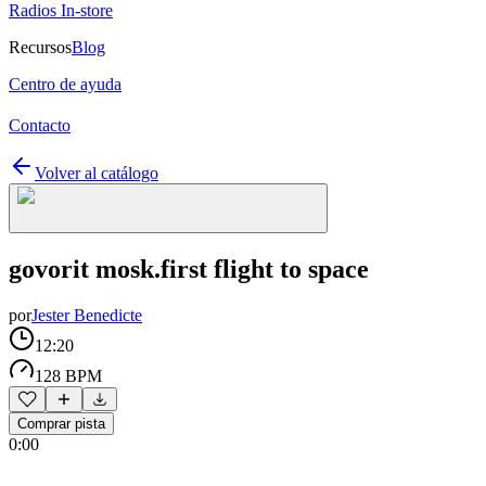
Radios In-store
Recursos
Blog
Centro de ayuda
Contacto
Volver al catálogo
govorit mosk.first flight to space
por
Jester Benedicte
12:20
128 BPM
Comprar pista
0:00