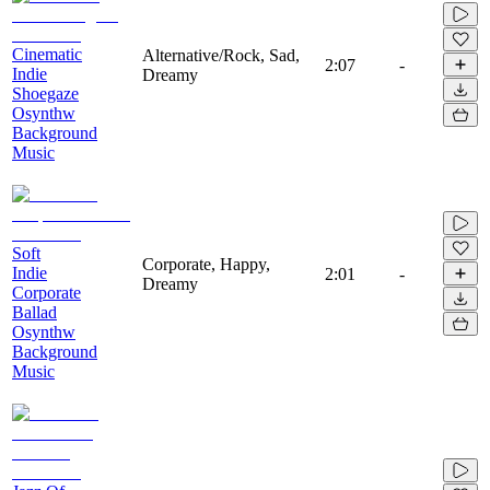
Cinematic
Alternative/Rock, Sad,
2:07
-
Indie
Dreamy
Shoegaze
Osynthw
Background
Music
Soft
Corporate, Happy,
Indie
2:01
-
Dreamy
Corporate
Ballad
Osynthw
Background
Music