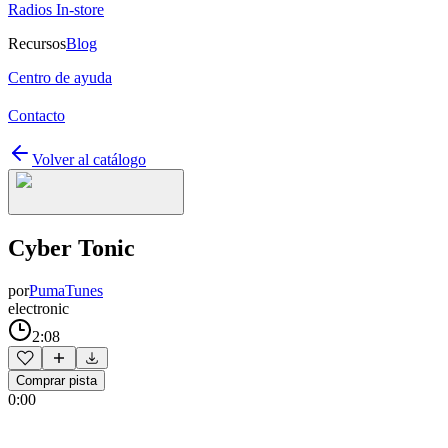
Radios In-store
Recursos
Blog
Centro de ayuda
Contacto
Volver al catálogo
Cyber Tonic
por
PumaTunes
electronic
2:08
Comprar pista
0:00