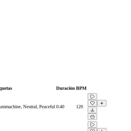
quetas
Duración
BPM
rummachine, Neutral, Peaceful
0:40
120