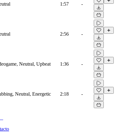
eutral
1:57
-
eutral
2:56
-
ideogame, Neutral, Upbeat
1:36
-
ubbing, Neutral, Energetic
2:18
-
tacto