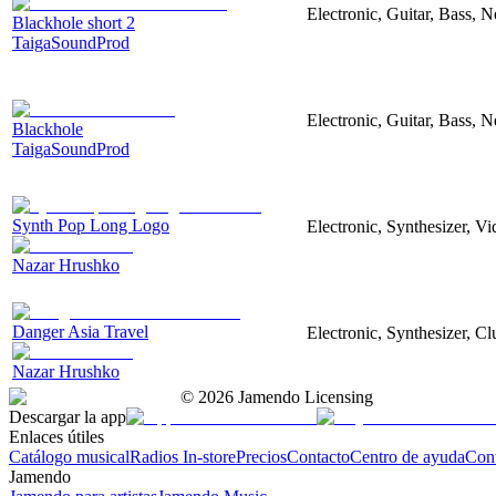
Electronic, Guitar, Bass, N
Blackhole short 2
TaigaSoundProd
Electronic, Guitar, Bass, N
Blackhole
TaigaSoundProd
Synth Pop Long Logo
Electronic, Synthesizer, V
Nazar Hrushko
Danger Asia Travel
Electronic, Synthesizer, Cl
Nazar Hrushko
©
2026
Jamendo Licensing
Descargar la app
Enlaces útiles
Catálogo musical
Radios In-store
Precios
Contacto
Centro de ayuda
Con
Jamendo