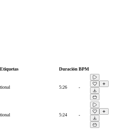
Etiquetas
Duración
BPM
tional
5:26
-
tional
5:24
-