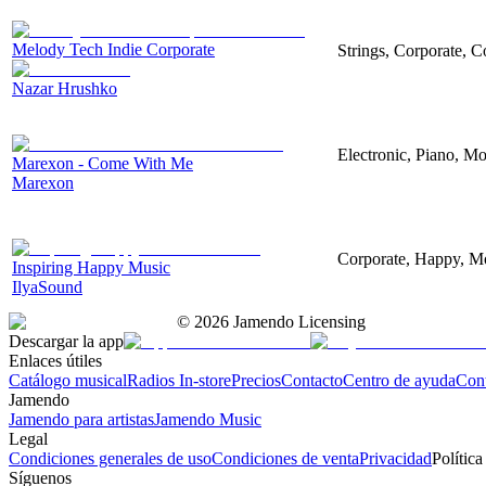
Melody Tech Indie Corporate
Strings, Corporate, 
Nazar Hrushko
Electronic, Piano, Mo
Marexon - Come With Me
Marexon
Corporate, Happy, Mo
Inspiring Happy Music
IlyaSound
©
2026
Jamendo Licensing
Descargar la app
Enlaces útiles
Catálogo musical
Radios In-store
Precios
Contacto
Centro de ayuda
Con
Jamendo
Jamendo para artistas
Jamendo Music
Legal
Condiciones generales de uso
Condiciones de venta
Privacidad
Política
Síguenos