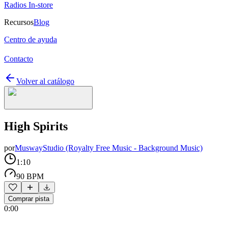
Radios In-store
Recursos
Blog
Centro de ayuda
Contacto
Volver al catálogo
High Spirits
por
MuswayStudio (Royalty Free Music - Background Music)
1:10
90 BPM
Comprar pista
0:00