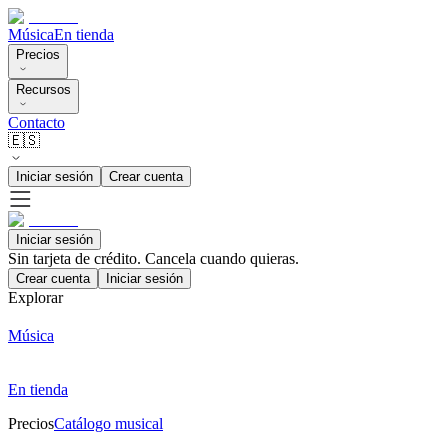
Música
En tienda
Precios
Recursos
Contacto
🇪🇸
Iniciar sesión
Crear cuenta
Iniciar sesión
Sin tarjeta de crédito. Cancela cuando quieras.
Crear cuenta
Iniciar sesión
Explorar
Música
En tienda
Precios
Catálogo musical