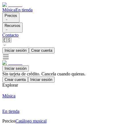
Música
En tienda
Precios
Recursos
Contacto
🇪🇸
Iniciar sesión
Crear cuenta
Iniciar sesión
Sin tarjeta de crédito. Cancela cuando quieras.
Crear cuenta
Iniciar sesión
Explorar
Música
En tienda
Precios
Catálogo musical