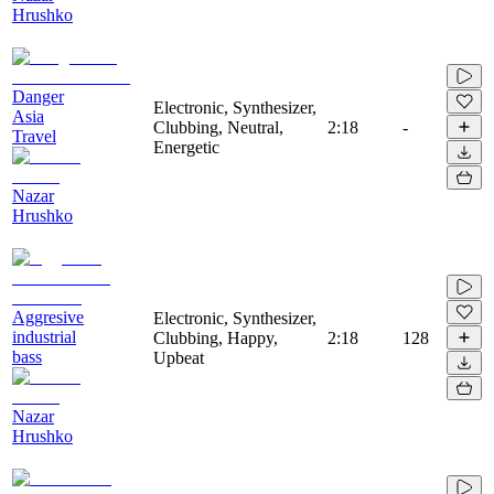
Hrushko
Danger
Electronic, Synthesizer,
Asia
Clubbing, Neutral,
2:18
-
Travel
Energetic
Nazar
Hrushko
Aggresive
Electronic, Synthesizer,
industrial
Clubbing, Happy,
2:18
128
bass
Upbeat
Nazar
Hrushko