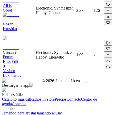
All is
Electronic, Synthesizer,
Good
3:37
126
Happy, Upbeat
Nazar
Hrushko
Creative
Electronic, Synthesizer,
1:09
-
Future
Happy, Energetic
Bass Edit
8
Yevhen
Lokhmatov
©
2026
Jamendo Licensing
Descargar la app
Enlaces útiles
Catálogo musical
Radios In-store
Precios
Contacto
Centro de
ayuda
Contacto
Jamendo
Jamendo para artistas
Jamendo Music