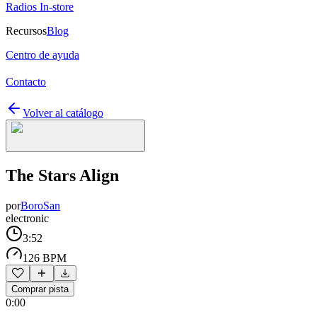
Radios In-store
Recursos
Blog
Centro de ayuda
Contacto
Volver al catálogo
The Stars Align
por
BoroSan
electronic
3:52
126 BPM
Comprar pista
0:00